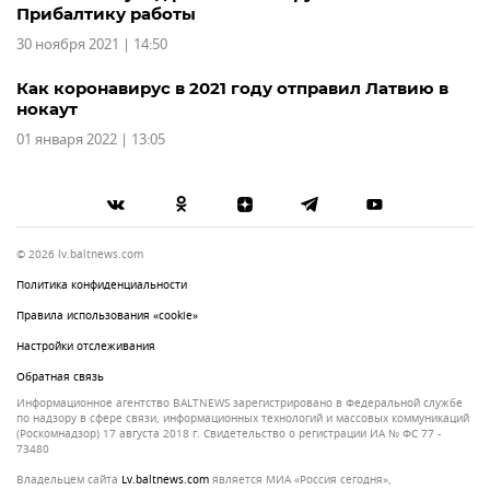
Прибалтику работы
30 ноября 2021 | 14:50
Как коронавирус в 2021 году отправил Латвию в
нокаут
01 января 2022 | 13:05
© 2026 lv.baltnews.com
Политика конфиденциальности
Правила использования «cookie»
Настройки отслеживания
Обратная связь
Информационное агентство BALTNEWS зарегистрировано в Федеральной службе
по надзору в сфере связи, информационных технологий и массовых коммуникаций
(Роскомнадзор) 17 августа 2018 г. Свидетельство о регистрации ИА № ФС 77 -
73480
Владельцем сайта
lv.baltnews.com
является МИА «Россия сегодня»,