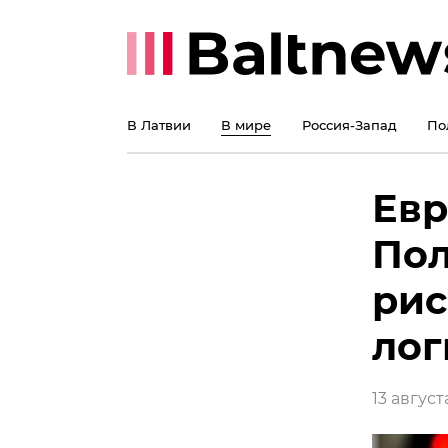
В Латвии
В мире
Россия-Запад
По
Евр
Пол
рис
лог
13 август