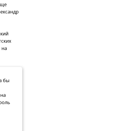
еще
лександр
ский
тских
 на
а бы
 на
 роль