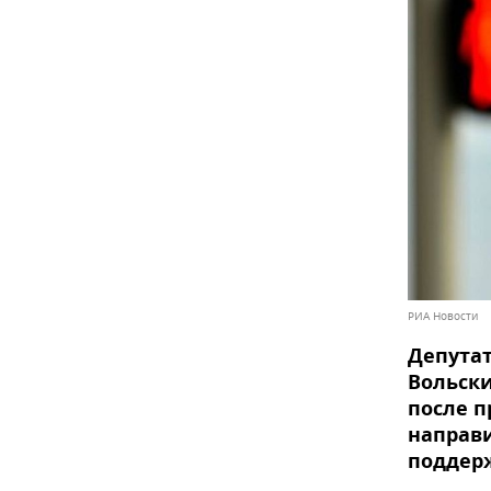
РИА Новости
Депутат
Вольски
после п
направи
поддерж