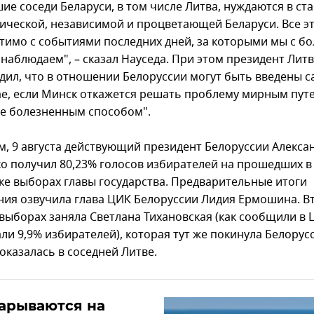
ие соседи Беларуси, в том числе Литва, нуждаются в ст
ической, независимой и процветающей Беларуси. Все э
тимо с событиями последних дней, за которыми мы с б
 наблюдаем", – сказал Науседа. При этом президент Лит
дил, что в отношении Белоруссии могут быть введены с
ае, если Минск откажется решать проблему мирным пут
е болезненным способом".
, 9 августа действующий президент Белоруссии Алекса
о получил 80,23% голосов избирателей на прошедших в
ке выборах главы государства. Предварительные итоги
ния озвучила глава ЦИК Белоруссии Лидия Ермошина. В
 выборах заняла Светлана Тихановская (как сообщили в 
ли 9,9% избирателей), которая тут же покинула Белорус
оказалась в соседней Литве.
арываются на