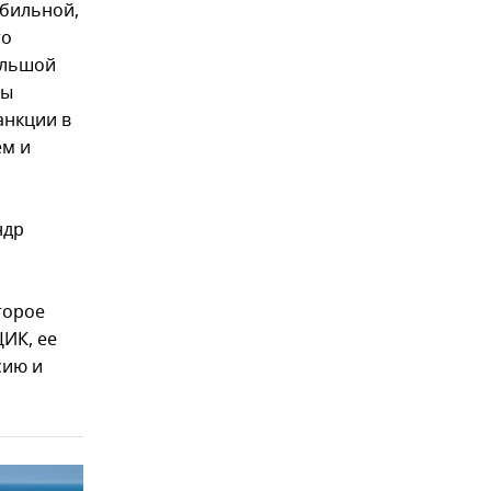
абильной,
то
ольшой
вы
анкции в
ем и
ндр
торое
ЦИК, ее
сию и