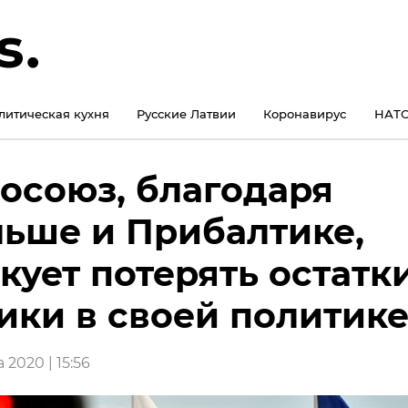
литическая кухня
Русские Латвии
Коронавирус
НАТО
осоюз, благодаря
ьше и Прибалтике,
кует потерять остатк
ики в своей политик
а 2020 | 15:56