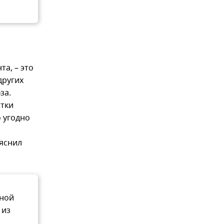
а, – это
других
за.
стки
о угодно
ъяснил
зной
 из