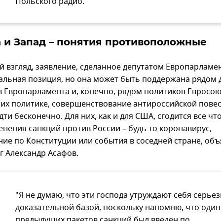
Польского радио.
 и Запад – понятия противоположные
 взгляд, заявление, сделанное депутатом Европарламент
альная позиция, но она может быть поддержана рядом 
в Европарламента и, конечно, рядом политиков Евросою
 их политике, совершенствование антироссийской пове
ти бесконечно. Для них, как и для США, сгодится все чт
енения санкций против России – будь то коронавирус,
ние по Конституции или события в соседней стране, об
г Александр Асафов.
"Я не думаю, что эти господа утруждают себя серье
доказательной базой, поскольку напомню, что один
предыдущих пакетов санкций был введен по