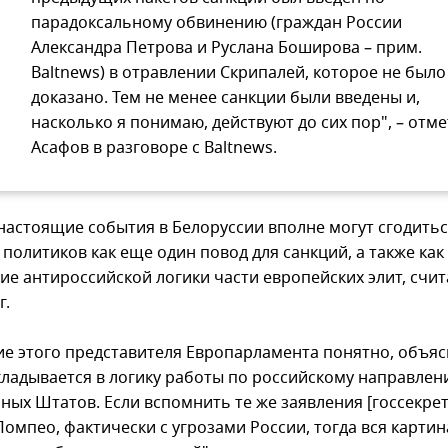
парадоксальному обвинению (граждан России
Александра Петрова и Руслана Боширова – прим.
Baltnews) в отравлении Скрипалей, которое не было
доказано. Тем не менее санкции были введены и,
насколько я понимаю, действуют до сих пор", – отм
Асафов в разговоре с Baltnews.
настоящие события в Белоруссии вполне могут сгодитьс
политиков как еще один повод для санкций, а также как
ие антироссийской логики части европейских элит, счит
г.
ие этого представителя Европарламента понятно, объя
кладывается в логику работы по российскому направле
ных Штатов. Если вспомнить те же заявления [госсекр
омпео, фактически с угрозами России, тогда вся картин