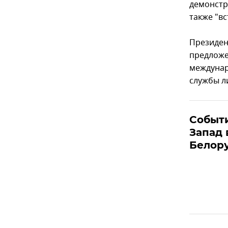
демонстр
также "в
Президен
предложе
междунар
службы л
Событи
Запад 
Белор