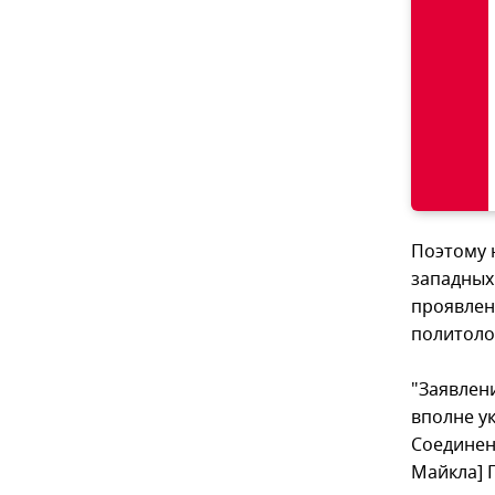
Поэтому 
западных 
проявлен
политоло
"Заявлен
вполне у
Соединен
Майкла] П