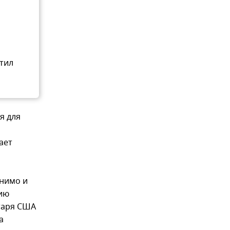
етил
я для
ает
снимо и
нию
етаря США
а