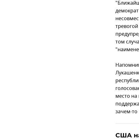
"Ближайш
демократ
несовмес
тревогой
предупре
том случ
"наимене
Напомним
Лукашенк
республи
голосова
место на
поддержа
зачем-то 
США н