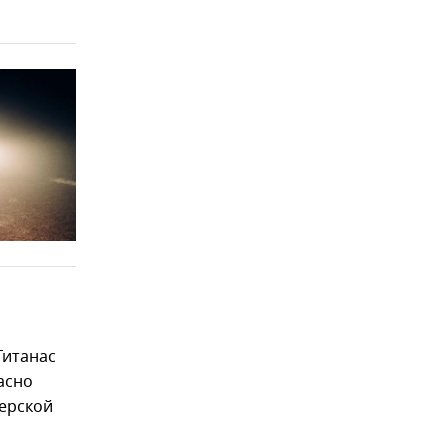
Гитанас
асно
ерской