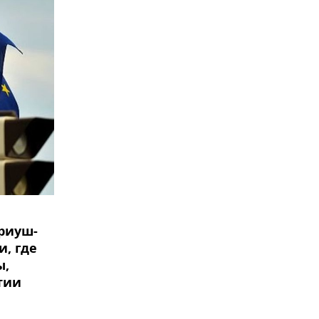
риуш-
, где
ы,
тии