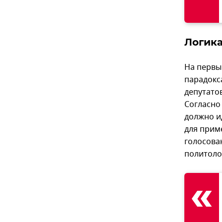
Логика
На первый
парадокс
депутато
Согласно
должно ид
для прим
голосова
политоло