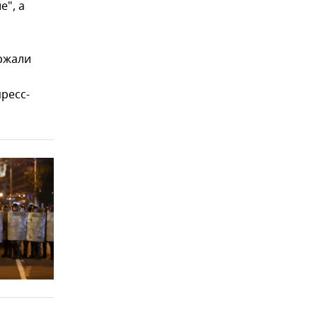
е", а
ржали
ресс-