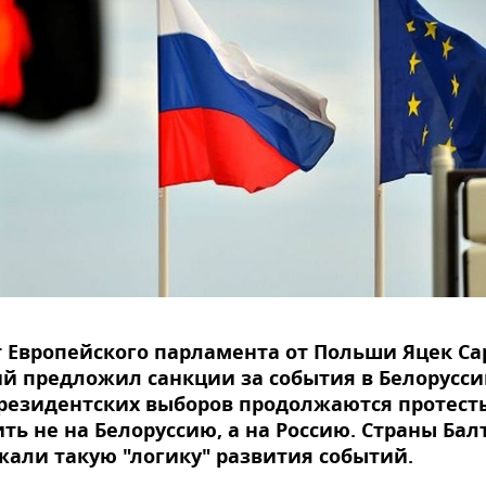
 Европейского парламента от Польши Яцек Са
й предложил санкции за события в Белоруссии
резидентских выборов продолжаются протест
ть не на Белоруссию, а на Россию. Страны Бал
али такую "логику" развития событий.