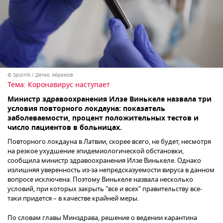
© Sputnik / Денис Абрамов
Тема:
Коронавирус наступает
Министр здравоохранения Илзе Винькеле назвала три
условия повторного локдауна: показатель
заболеваемости, процент положительных тестов и
число пациентов в больницах.
Повторного локдауна в Латвии, скорее всего, не будет, несмотря
на резкое ухудшение эпидемиологической обстановки,
сообщила министр здравоохранения Илзе Винькеле. Однако
излишняя уверенность из-за непредсказуемости вируса в данном
вопросе исключена. Поэтому Винькеле назвала несколько
условий, при которых закрыть "все и всех" правительству все-
таки придется – в качестве крайней меры.
По словам главы Минздрава, решение о ведении карантина