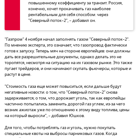
повышенному коэффициенту за транзит. Россия,
конечно, хочет прокачивать газ наиболее
рентабельным для себя способом: через
"Северный поток–2", – добавил он.
"Газпром" 4 ноября начал заполнять газом "Северный поток–2".
По мнению эксперта, это означает, что газопровод фактически
готов к запуску. Теперь мяч на стороне европейцев: они должны
дать все разрешительные документы, однако делать это не
торопятся, несмотря на ситуацию на их газовом рынке. Это также
пугает трейдеров, и они начинают скупать фьючерсы, которые и
растут в цене.
"Стоимость газа еще может повыситься, если дальше будут
негативные новости: о том, что "Северный поток–2" снова
задерживается; о том, что дорожает уголь, так как европейцы
частично попытались заменить дорогой газ углем, из-за чего
возник ажиотаж уже по отношению к этому виду топлива, цены
на который выросли", – добавил Юшков.
Для того, чтобы потреблять газ и уголь, нужно покупать
специальные квоты на выбросы парниковых газов. Когда