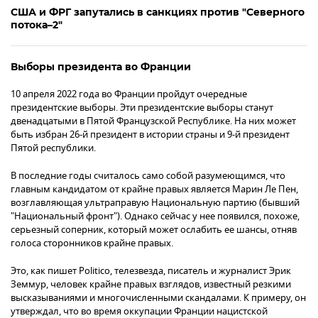
США и ФРГ запутались в санкциях против "Северного
потока–2"
Выборы президента во Франции
10 апреля 2022 года во Франции пройдут очередные
президентские выборы. Эти президентские выборы станут
двенадцатыми в Пятой Французской Республике. На них может
быть избран 26-й президент в истории страны и 9-й президент
Пятой республики.
В последние годы считалось само собой разумеющимся, что
главным кандидатом от крайне правых является Марин Ле Пен,
возглавляющая ультраправую Национальную партию (бывший
"Национальный фронт"). Однако сейчас у нее появился, похоже,
серьезный соперник, который может ослабить ее шансы, отняв
голоса сторонников крайне правых.
Это, как пишет Politico, телезвезда, писатель и журналист Эрик
Земмур, человек крайне правых взглядов, известный резкими
высказываниями и многочисленными скандалами. К примеру, он
утверждал, что во время оккупации Франции нацистской