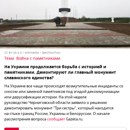
CC BY-SA 4.0
/
wikimedia / SpechtonTour
Тема:
Война с памятниками
На Украине продолжается борьба с историей и
памятниками. Демонтируют ли главный монумент
славянского единства?
На Украине все чаще происходят возмутительные инциденты со
сносом или заменой памятников под эгидой декоммунизации
или дерусификации истории. На этой неделе
руководство Черниговской области заявило о решении
демонтировать монумент "Три сестры", который находится
на стыке границ России, Украины и Белоруссии. О начале
рассмотрения вопроса
сообщает
Gazeta.ru.