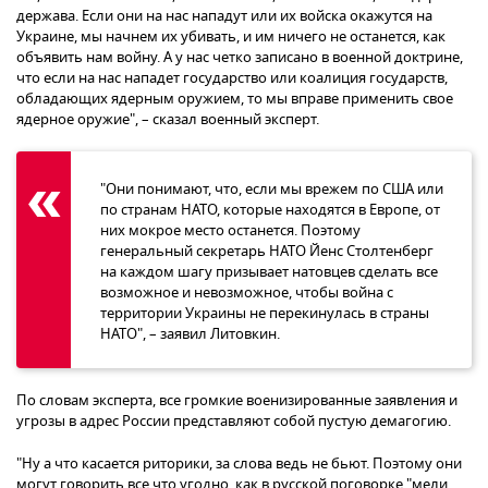
держава. Если они на нас нападут или их войска окажутся на
Украине, мы начнем их убивать, и им ничего не останется, как
объявить нам войну. А у нас четко записано в военной доктрине,
что если на нас нападет государство или коалиция государств,
обладающих ядерным оружием, то мы вправе применить свое
ядерное оружие", – сказал военный эксперт.
"Они понимают, что, если мы врежем по США или
по странам НАТО, которые находятся в Европе, от
них мокрое место останется. Поэтому
генеральный секретарь НАТО Йенс Столтенберг
на каждом шагу призывает натовцев сделать все
возможное и невозможное, чтобы война с
территории Украины не перекинулась в страны
НАТО", – заявил Литовкин.
По словам эксперта, все громкие военизированные заявления и
угрозы в адрес России представляют собой пустую демагогию.
"Ну а что касается риторики, за слова ведь не бьют. Поэтому они
могут говорить все что угодно, как в русской поговорке "мели,