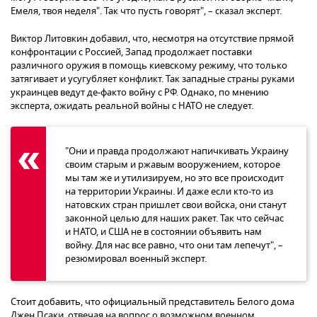
Емеля, твоя неделя". Так что пусть говорят", – сказал эксперт.
Виктор Литовкин добавил, что, несмотря на отсутствие прямой
конфронтации с Россией, Запад продолжает поставки
различного оружия в помощь киевскому режиму, что только
затягивает и усугубляет конфликт. Так западные страны руками
украинцев ведут де-факто войну с РФ. Однако, по мнению
эксперта, ожидать реальной войны с НАТО не следует.
"Они и правда продолжают напичкивать Украину
своим старым и ржавым вооружением, которое
мы там же и утилизируем, но это все происходит
на территории Украины. И даже если кто-то из
натовских стран пришлет свои войска, они станут
законной целью для наших ракет. Так что сейчас
и НАТО, и США не в состоянии объявить нам
войну. Для нас все равно, что они там лепечут", –
резюмировал военный эксперт.
Стоит добавить, что официальный представитель Белого дома
Джен Псаки, отвечая на вопрос о возможном военном