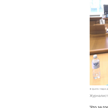
© Sputnik / Марис
Журналист
Что за г