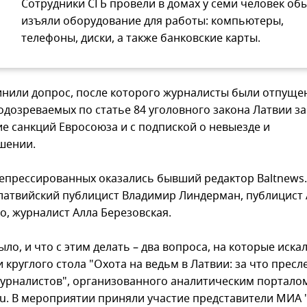
Сотрудники СГБ провели в домах у семи человек обы
изъяли оборудование для работы: компьютеры,
телефоны, диски, а также банковские карты.
инили допрос, после которого журналисты были отпуще
одозреваемых по статье 84 уголовного закона Латвии за
е санкций Евросоюза и с подпиской о невыезде и
шении.
репрессированных оказались бывший редактор Baltnews.
 латвийский публицист Владимир Линдерман, публицист
о, журналист Алла Березовская.
ыло, и что с этим делать – два вопроса, на которые иска
 круглого стола "Охота на ведьм в Латвии: за что пресл
журналистов", организованного аналитическим портало
.Ru. В мероприятии приняли участие представители МИА 