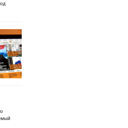
под
то
яемый