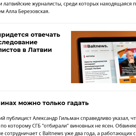
 и латвийские журналисты, среди которых находящаяся 
ем Алла Березовская.
ридется отвечать
следование
истов в Латвии
инах можно только гадать
ий публицист Александр Гильман справедливо указал, ч
 по которому СГБ "отбирали" виновных не ясен. Обвин
е сотрудничает с Baltnews уже два года, а работающих с