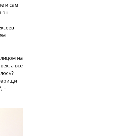
е и сам
 он.
ексеев
ием
 лицом на
ек, а все
алось?
оварищи
, –