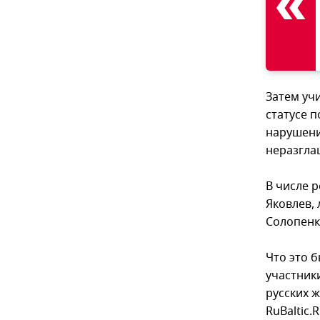
Затем уч
статусе п
нарушени
неразгла
В числе 
Яковлев,
Солопенк
Что это б
участники
русских 
RuBaltic