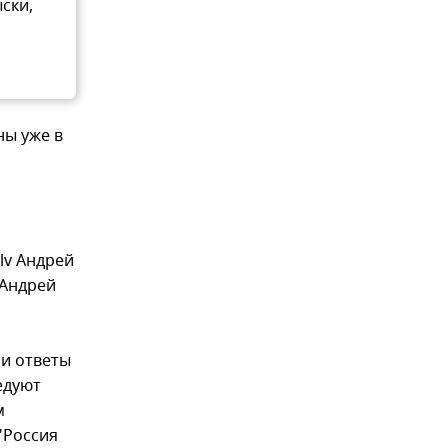
ски,
ны уже в
lv Андрей
 Андрей
ли ответы
едуют
м
"Россия