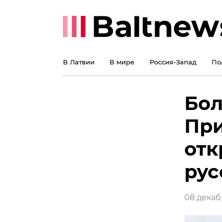
В Латвии
В мире
Россия-Запад
По
Бол
При
отк
рус
08 декабр