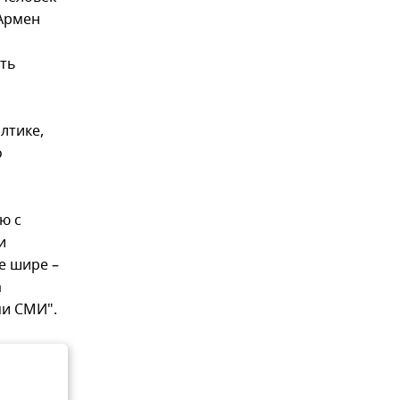
 Армен
сть
лтике,
о
ю с
и
е шире –
а
ми СМИ".