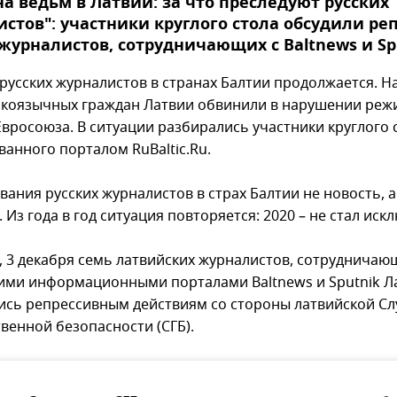
на ведьм в Латвии: за что преследуют русских
стов": участники круглого стола обсудили ре
журналистов, сотрудничающих с Baltnews и Sp
 русских журналистов в странах Балтии продолжается. Н
скоязычных граждан Латвии обвинили в нарушении реж
Евросоюза. В ситуации разбирались участники круглого 
ванного порталом RuBaltic.Ru.
ания русских журналистов в страх Балтии не новость, а
 Из года в год ситуация повторяется: 2020 – не стал ис
г, 3 декабря семь латвийских журналистов, сотрудничаю
ими информационными порталами Baltnews и Sputnik Л
ись репрессивным действиям со стороны латвийской С
венной безопасности (СГБ).