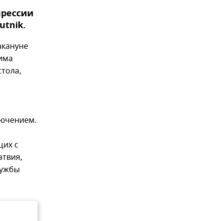
прессии
utnik.
акануне
има
стола,
ключением.
щих с
атвия,
лужбы