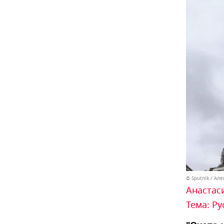
© Sputnik / Ал
Анастас
Тема:
Ру