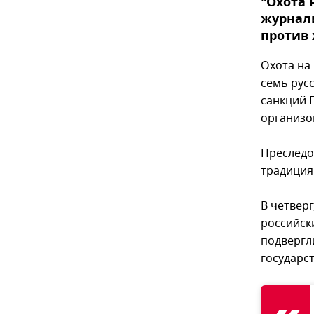
"Охота 
журнали
против 
Охота на
семь рус
санкций 
организо
Преследов
традиция.
В четвер
российск
подвергл
государст