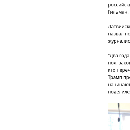
российск
Гильман. 
Латвийск
назвал п
журналис
"Два год
пол, зако
кто пере
Трамп пр
начинают
поделилс