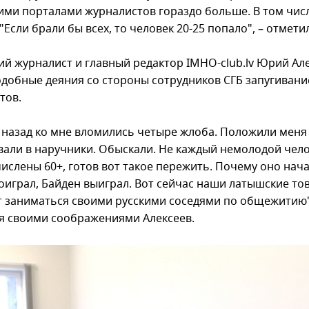
ими порталами журналистов гораздо больше. В том числ
"Если брали бы всех, то человек 20-25 попало", – отметил
ий журналист и главный редактор IMHO-club.lv Юрий Ал
одобные деяния со стороны сотрудников СГБ запугиван
тов.
а назад ко мне вломились четыре жлоба. Положили меня
вали в наручники. Обыскали. Не каждый немолодой челов
числены 60+, готов вот такое пережить. Почему оно нач
оиграл, Байден выиграл. Вот сейчас наши латышские т
 заниматься своими русскими соседями по общежитию"
я своими соображениями Алексеев.