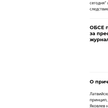
сегодня"
следстви
ОБСЕ п
за пре
журнал
О прич
Латвийск
принцип,
Яковлев н