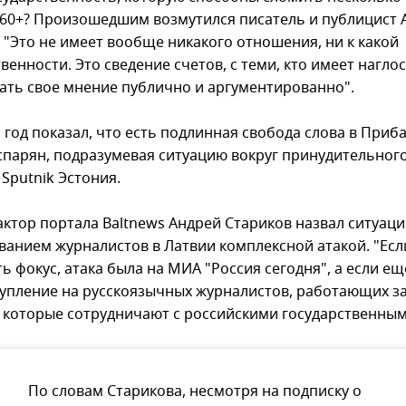
 60+? Произошедшим возмутился писатель и публицист
: "Это не имеет вообще никакого отношения, ни к какой
венности. Это сведение счетов, с теми, кто имеет нагло
ать свое мнение публично и аргументированно".
год показал, что есть подлинная свобода слова в Приба
аспарян, подразумевая ситуацию вокруг принудительног
Sputnik Эстония.
ктор портала Baltnews Андрей Стариков назвал ситуаци
ванием журналистов в Латвии комплексной атакой. "Есл
 фокус, атака была на МИА "Россия сегодня", а если ещ
тупление на русскоязычных журналистов, работающих з
 которые сотрудничают с российскими государственны
По словам Старикова, несмотря на подписку о