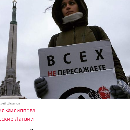
ексей Шарипов
ия Филиппова
сские Латвии