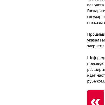
возраста
Гаспарян
государст
высказыв
Прошлый 
указал Г
закрытия 
Шеф-реда
преследо
расширить
идет нас
рубежом,