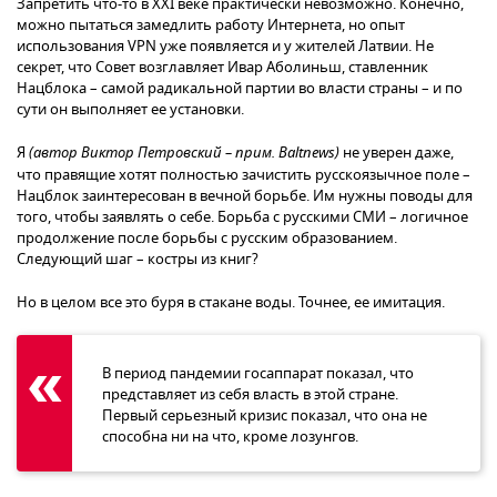
Запретить что-то в XXI веке практически невозможно. Конечно,
можно пытаться замедлить работу Интернета, но опыт
использования VPN уже появляется и у жителей Латвии. Не
секрет, что Совет возглавляет Ивар Аболиньш, ставленник
Нацблока – самой радикальной партии во власти страны – и по
сути он выполняет ее установки.
Я
(автор Виктор Петровский – прим. Baltnews)
не уверен даже,
что правящие хотят полностью зачистить русскоязычное поле –
Нацблок заинтересован в вечной борьбе. Им нужны поводы для
того, чтобы заявлять о себе. Борьба с русскими СМИ – логичное
продолжение после борьбы с русским образованием.
Следующий шаг – костры из книг?
Но в целом все это буря в стакане воды. Точнее, ее имитация.
В период пандемии госаппарат показал, что
представляет из себя власть в этой стране.
Первый серьезный кризис показал, что она не
способна ни на что, кроме лозунгов.