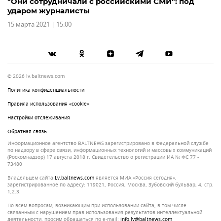
"Они сотрудничали с российскими СМИ": под
ударом журналисты
15 марта 2021 | 15:00
© 2026 lv.baltnews.com
Политика конфиденциальности
Правила использования «cookie»
Настройки отслеживания
Обратная связь
Информационное агентство BALTNEWS зарегистрировано в Федеральной службе
по надзору в сфере связи, информационных технологий и массовых коммуникаций
(Роскомнадзор) 17 августа 2018 г. Свидетельство о регистрации ИА № ФС 77 -
73480
Владельцем сайта
lv.baltnews.com
является МИА «Россия сегодня»,
зарегистрированное по адресу: 119021, Россия, Москва, Зубовский бульвар, 4, стр.
1,2.3.
По всем вопросам, возникающим при использовании сайта, в том числе
связанным с нарушением прав использования результатов интеллектуальной
деятельности, просим обращаться по e-mail:
info.lv@baltnews.com