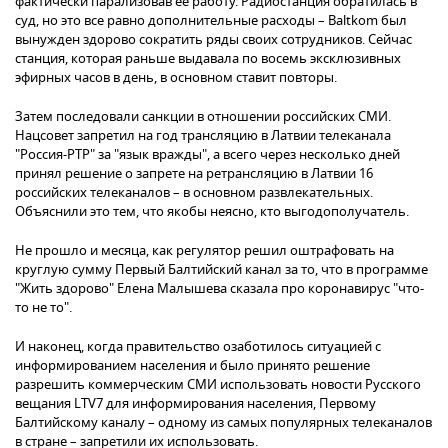
фактически парализовав ее работу. Радиостанция обратилась в
суд, но это все равно дополнительные расходы – Baltkom был
вынужден здорово сократить ряды своих сотрудников. Сейчас
станция, которая раньше выдавала по восемь эксклюзивных
эфирных часов в день, в основном ставит повторы.
Затем последовали санкции в отношении российских СМИ.
Нацсовет запретил на год трансляцию в Латвии телеканала
"Россия-РТР" за "язык вражды", а всего через несколько дней
принял решение о запрете на ретрансляцию в Латвии 16
российских телеканалов – в основном развлекательных.
Объяснили это тем, что якобы неясно, кто выгодополучатель.
Не прошло и месяца, как регулятор решил оштрафовать на
круглую сумму Первый Балтийский канал за то, что в программе
"Жить здорово" Елена Малышева сказала про коронавирус "что-
то не то".
И наконец, когда правительство озаботилось ситуацией с
информированием населения и было принято решение
разрешить коммерческим СМИ использовать новости Русского
вещания LTV7 для информирования населения, Первому
Балтийскому каналу – одному из самых популярных телеканалов
в стране – запретили их использовать.