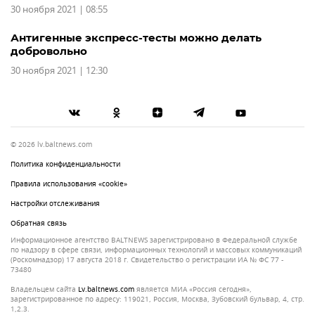
30 ноября 2021 | 08:55
Антигенные экспресс-тесты можно делать
добровольно
30 ноября 2021 | 12:30
© 2026 lv.baltnews.com
Политика конфиденциальности
Правила использования «cookie»
Настройки отслеживания
Обратная связь
Информационное агентство BALTNEWS зарегистрировано в Федеральной службе
по надзору в сфере связи, информационных технологий и массовых коммуникаций
(Роскомнадзор) 17 августа 2018 г. Свидетельство о регистрации ИА № ФС 77 -
73480
Владельцем сайта
lv.baltnews.com
является МИА «Россия сегодня»,
зарегистрированное по адресу: 119021, Россия, Москва, Зубовский бульвар, 4, стр.
1,2.3.