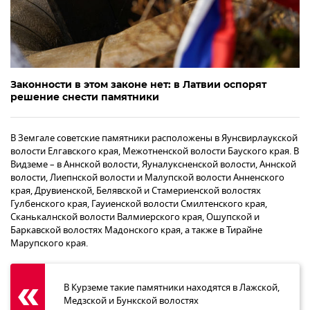
Законности в этом законе нет: в Латвии оспорят
решение снести памятники
В Земгале советские памятники расположены в Яунсвирлаукской
волости Елгавского края, Межотненской волости Бауского края. В
Видземе – в Аннской волости, Яуналуксненской волости, Аннской
волости, Лиепнской волости и Малупской волости Анненского
края, Друвиенской, Белявской и Стамериенской волостях
Гулбенского края, Гауиенской волости Смилтенского края,
Сканькалнской волости Валмиерского края, Ошупской и
Баркавской волостях Мадонского края, а также в Тирайне
Марупского края.
В Курземе такие памятники находятся в Лажской,
Медзской и Бункской волостях