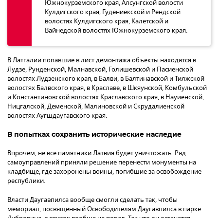
Южнокурземского края, Алсунгской волости
Кулдигского края, Гудениекской и Рендской
волостях Кулдигского края, Калетской и
Вайнедской волостях Южнокурземского края.
В Латгалии попавшие в лист демонтажа объекты находятся в
Лудзе, Рунденской, Малнавской, Голишевской и Пасиенской
волостях Лудзенского края, в Балви, в Балтинавской и Тилжской
волостях Балвского края, в Краславе, в Шкяунской, Комбульской
и Константиновской волостях Краславского края, в Науиенской,
Ницгалской, Деменской, Малиновской и Скрудалиенской
волостях Аугшдаугавского края.
В попытках сохранить исторические наследие
Впрочем, не все памятники Латвия будет уничтожать. Ряд
самоуправлений приняли решение перенести монументы на
кладбище, где захоронены воины, погибшие за освобождение
республики.
Власти Даугавпилса вообще смогли сделать так, чтобы
мемориал, посвященный Освободителям Даугавпилса в парке