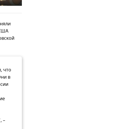
лняли
 США
овской
, что
Они в
ссии
ие
, –