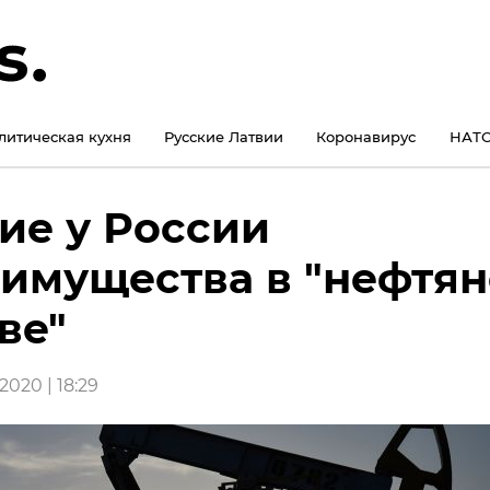
литическая кухня
Русские Латвии
Коронавирус
НАТО
ие у России
имущества в "нефтя
ве"
2020 | 18:29