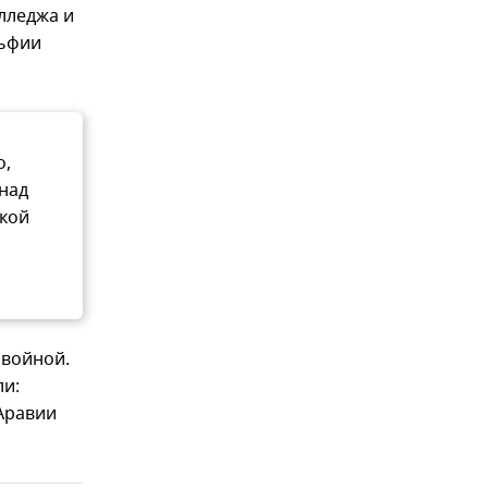
лледжа и
льфии
о,
 над
ской
 войной.
ли:
Аравии