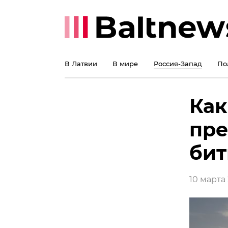
В Латвии
В мире
Россия-Запад
По
Как
пре
бит
10 марта 