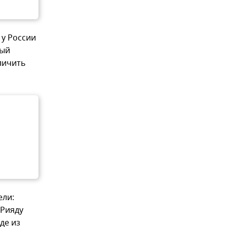
 у России
рый
личить
ели:
-Рияду
де из