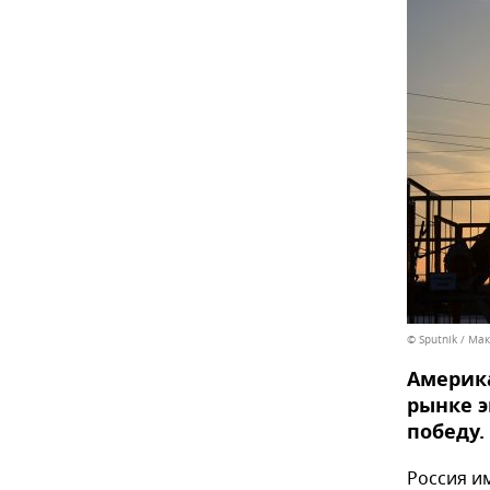
© Sputnik / Ма
Америка
рынке э
победу.
Россия и