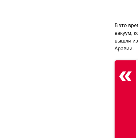
В это вр
вакуум, 
вышли из
Аравии.