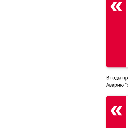
В годы п
Аварию "