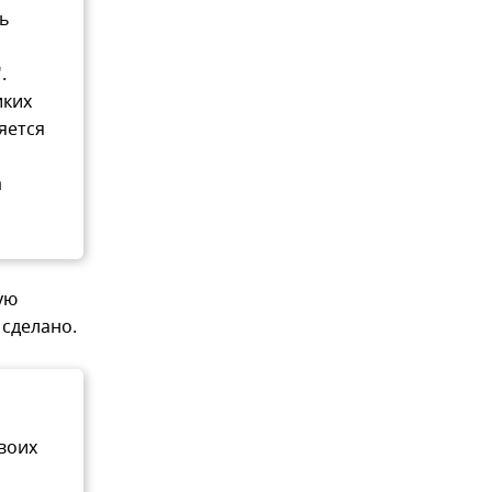
ть
.
иких
яется
а
ую
 сделано.
воих