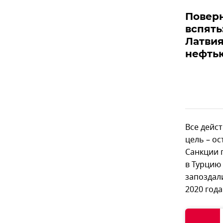
Поверн
вспять
Латви
нефть
Все дейс
цель – о
Санкции 
в Турцию
запоздали
2020 года