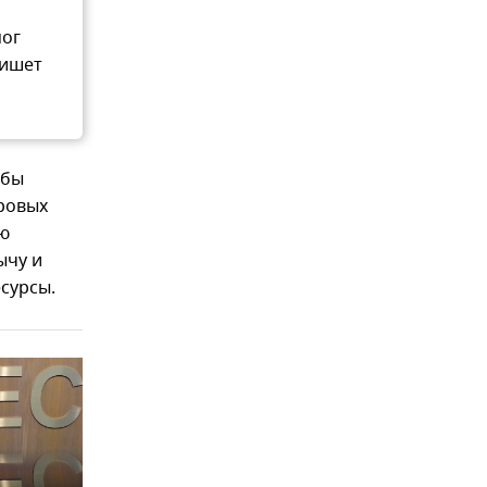
мог
пишет
обы
ировых
ую
ычу и
сурсы.