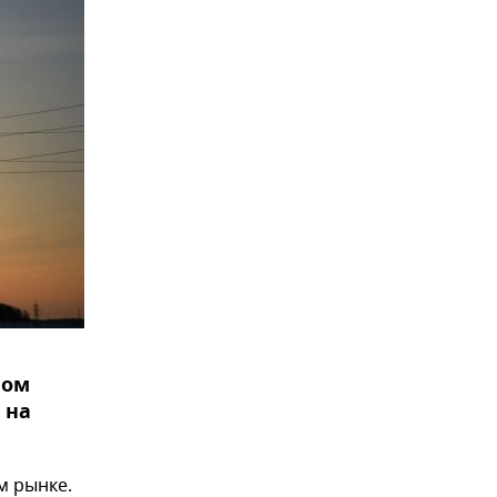
ном
 на
м рынке.