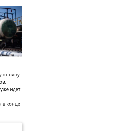
уют одну
ов.
 уже идет
я в конце