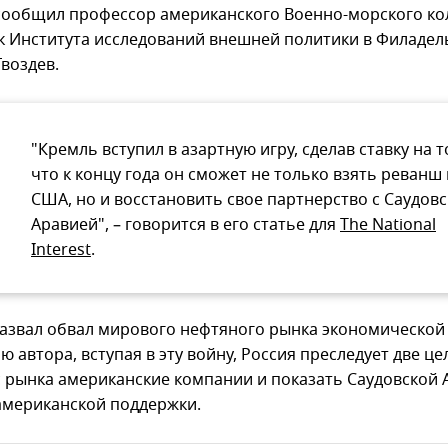
сообщил профессор американского Военно-морского ко
к Института исследований внешней политики в Филаде
воздев.
"Кремль вступил в азартную игру, сделав ставку на т
что к концу года он сможет не только взять реванш
США, но и восстановить свое партнерство с Саудов
Аравией", – говорится в его статье для
The National
Interest
.
назвал обвал мирового нефтяного рынка экономической
 автора, вступая в эту войну, Россия преследует две це
с рынка американские компании и показать Саудовской 
американской поддержки.