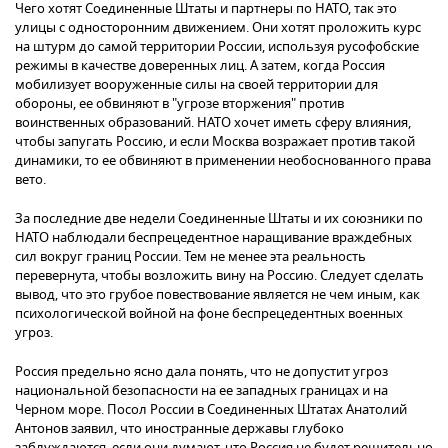
Чего хотят Соединенные Штаты и партнеры по НАТО, так это
улицы с односторонним движением. Они хотят проложить курс
на штурм до самой территории России, используя русофобские
режимы в качестве доверенных лиц. А затем, когда Россия
мобилизует вооруженные силы на своей территории для
обороны, ее обвиняют в "угрозе вторжения" против
воинственных образований. НАТО хочет иметь сферу влияния,
чтобы запугать Россию, и если Москва возражает против такой
динамики, то ее обвиняют в применении необоснованного права
вето.
За последние две недели Соединенные Штаты и их союзники по
НАТО наблюдали беспрецедентное наращивание враждебных
сил вокруг границ России. Тем не менее эта реальность
перевернута, чтобы возложить вину на Россию. Следует сделать
вывод, что это грубое повествование является не чем иным, как
психологической войной на фоне беспрецедентных военных
угроз.
Россия предельно ясно дала понять, что не допустит угроз
национальной безопасности на ее западных границах и на
Черном море. Посол России в Соединенных Штатах Анатолий
Антонов заявил, что иностранные державы глубоко
заблуждаются, если они думают, что Россия не будет решительно