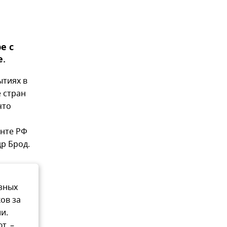
е с
е.
ытиях в
 стран
что
енте РФ
р Брод.
азных
ов за
и.
т, –