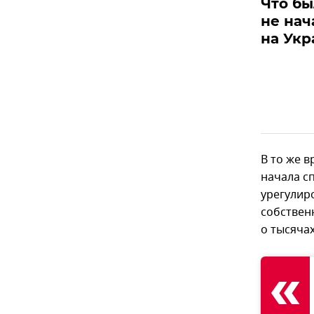
Что бы
не на
на Укр
В то же 
начала с
урегулир
собствен
о тысячах