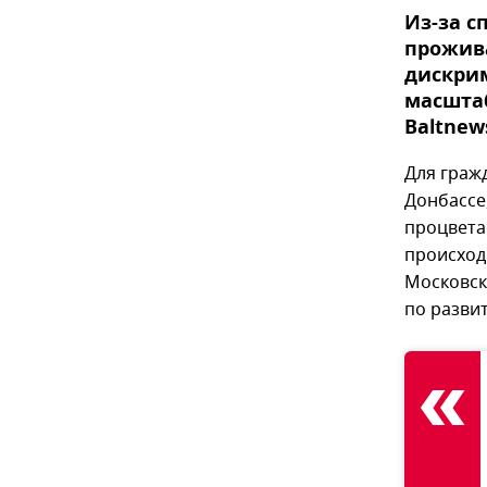
Из-за с
прожива
дискри
масштаб
Baltnew
Для граж
Донбассе
процветае
происход
Московск
по разви