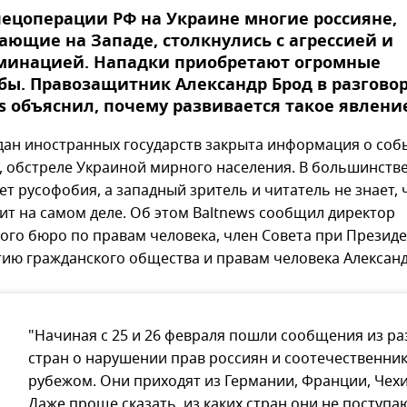
пецоперации РФ на Украине многие россияне,
ющие на Западе, столкнулись с агрессией и
минацией. Нападки приобретают огромные
ы. Правозащитник Александр Брод в разговор
s объяснил, почему развивается такое явлени
дан иностранных государств закрыта информация о соб
, обстреле Украиной мирного населения. В большинстве
т русофобия, а западный зритель и читатель не знает, 
ит на самом деле. Об этом Baltnews сообщил директор
ого бюро по правам человека, член Совета при Презид
тию гражданского общества и правам человека Александ
"Начиная с 25 и 26 февраля пошли сообщения из р
стран о нарушении прав россиян и соотечественник
рубежом. Они приходят из Германии, Франции, Чехи
Даже проще сказать, из каких стран они не поступаю