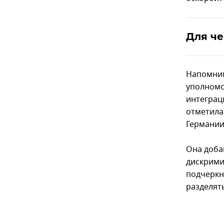
Для че
Напомним
уполномо
интеграц
отметила
Германии
Она добав
дискрими
подчеркн
разделят