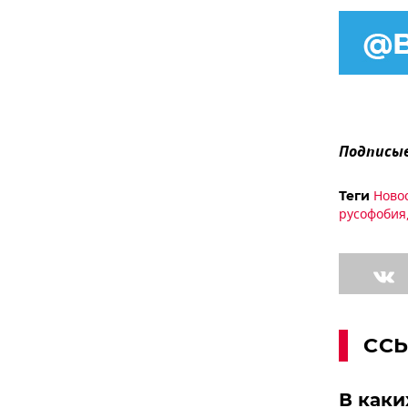
Подписыв
Ново
Теги
русофобия
СС
В каки