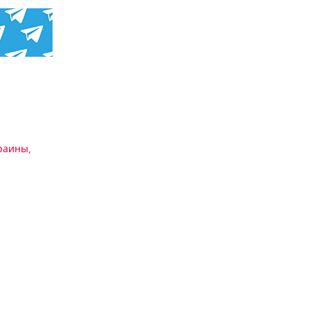
раины
,