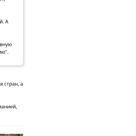
й. А
ивную
ию".
 стран, а
манией,