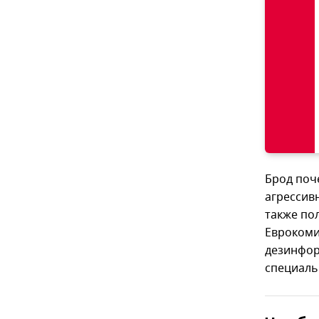
Брод поч
агрессив
также по
Еврокомис
дезинфор
специаль