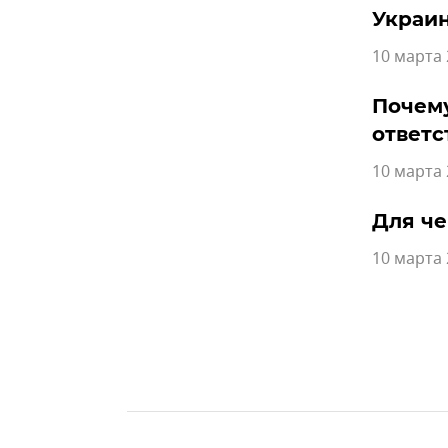
Украи
10 марта 
Почему
ответс
10 марта 
Для че
10 марта 