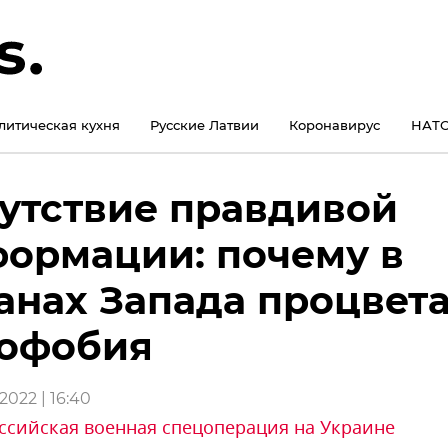
литическая кухня
Русские Латвии
Коронавирус
НАТО
утствие правдивой
ормации: почему в
анах Запада процвет
софобия
2022 | 16:40
ссийская военная спецоперация на Украине