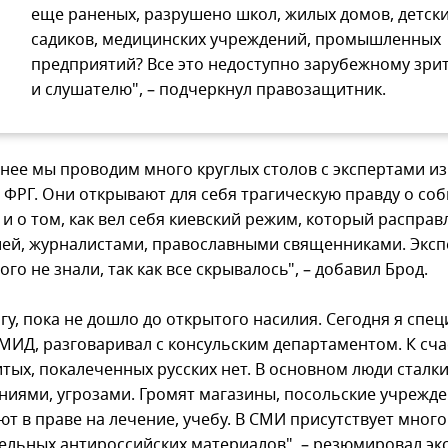
еще раненых, разрушено школ, жилых домов, детск
садиков, медицинских учреждений, промышленных
предприятий? Все это недоступно зарубежному зри
и слушателю", – подчеркнул правозащитник.
днее мы проводим много круглых столов с экспертами и
 ФРГ. Они открывают для себя трагическую правду о соб
и о том, как вел себя киевский режим, который расправ
ей, журналистами, православными священниками. Экс
ого не знали, так как все скрывалось", – добавил Брод.
гу, пока не дошло до открытого насилия. Сегодня я спе
 МИД, разговаривал с консульским департаментом. К сча
итых, покалеченных русских нет. В основном люди сталк
ниями, угрозами. Громят магазины, посольские учрежде
т в праве на лечение, учебу. В СМИ присутствует много
ельных антироссийских материалов", – резюмировал экс