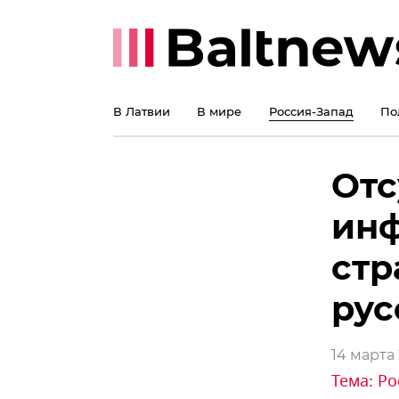
В Латвии
В мире
Россия-Запад
По
Отс
инф
стр
ру
14 марта 
Тема:
Ро