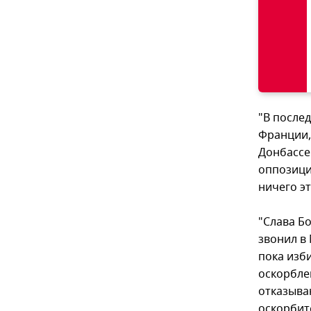
"В после
Франции,
Донбассе 
оппозици
ничего эт
"Слава Бо
звонил в
пока изб
оскорбле
отказываю
оскорбит