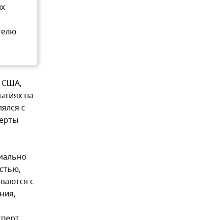
их
телю
з США,
ытиях на
лялся с
перты
циально
стью,
иваются с
ния,
перт.