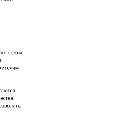
еженцев и
н
жителям
гаются
ества,
позволять