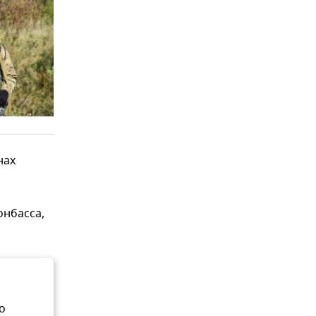
нах
нбасса,
о