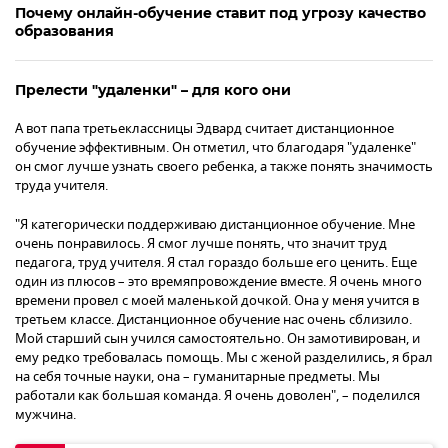
Почему онлайн-обучение ставит под угрозу качество
образования
Прелести "удаленки" – для кого они
А вот папа третьеклассницы Эдвард считает дистанционное
обучение эффективным. Он отметил, что благодаря "удаленке"
он смог лучше узнать своего ребенка, а также понять значимость
труда учителя.
"Я категорически поддерживаю дистанционное обучение. Мне
очень понравилось. Я смог лучше понять, что значит труд
педагога, труд учителя. Я стал гораздо больше его ценить. Еще
один из плюсов – это времяпровождение вместе. Я очень много
времени провел с моей маленькой дочкой. Она у меня учится в
третьем классе. Дистанционное обучение нас очень сблизило.
Мой старший сын учился самостоятельно. Он замотивирован, и
ему редко требовалась помощь. Мы с женой разделились, я брал
на себя точные науки, она – гуманитарные предметы. Мы
работали как большая команда. Я очень доволен", – поделился
мужчина.