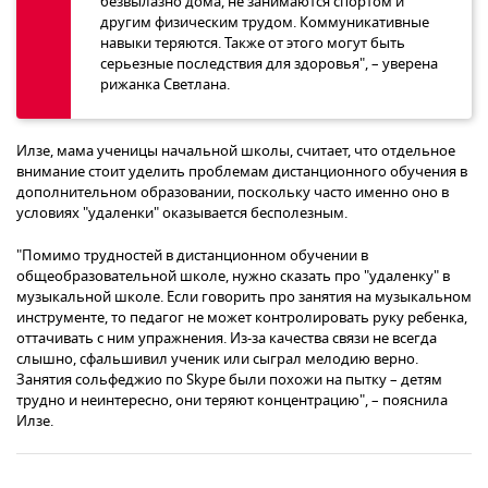
безвылазно дома, не занимаются спортом и
другим физическим трудом. Коммуникативные
навыки теряются. Также от этого могут быть
серьезные последствия для здоровья", – уверена
рижанка Светлана.
Илзе, мама ученицы начальной школы, считает, что отдельное
внимание стоит уделить проблемам дистанционного обучения в
дополнительном образовании, поскольку часто именно оно в
условиях "удаленки" оказывается бесполезным.
"Помимо трудностей в дистанционном обучении в
общеобразовательной школе, нужно сказать про "удаленку" в
музыкальной школе. Если говорить про занятия на музыкальном
инструменте, то педагог не может контролировать руку ребенка,
оттачивать с ним упражнения. Из-за качества связи не всегда
слышно, сфальшивил ученик или сыграл мелодию верно.
Занятия сольфеджио по Skype были похожи на пытку – детям
трудно и неинтересно, они теряют концентрацию", – пояснила
Илзе.