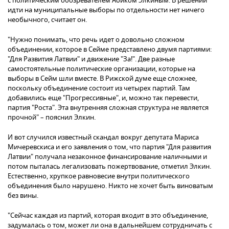
с политическим обозревателем Абиком Элкиным. В решении
идти на муниципальные выборы по отдельности нет ничего
необычного, считает он.
"Нужно понимать, что речь идет о довольно сложном
объединении, которое в Сейме представлено двумя партиями:
"Для Развития Латвии" и движение "За!". Две разные
самостоятельные политические организации, которые на
выборы в Сейм шли вместе. В Рижской думе еще сложнее,
поскольку объединение состоит из четырех партий. Там
добавились еще "Прогрессивные", и, можно так перевести,
партия "Роста". Эта внутренняя сложная структура не является
прочной" – пояснил Элкин.
И вот случился известный скандал вокруг депутата Мариса
Мичеревскиса и его заявления о том, что партия "Для развития
Латвии" получала незаконное финансирование наличными и
потом пыталась легализовать пожертвование, отметил Элкин.
Естественно, хрупкое равновесие внутри политического
объединения было нарушено. Никто не хочет быть виноватым
без вины.
"Сейчас каждая из партий, которая входит в это объединение,
задумалась о том, может ли она в дальнейшем сотрудничать с