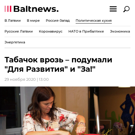
В Латвии
В мире
Россия-Запад
Политическая кухня
Русские Латвии
Коронавирус
НАТО в Прибалтике
Экономика
Энергетика
Табачок врозь – подумали
"Для Развития" и "За!"
29 ноября 2020 | 13:00