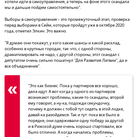
хотели идти в самоуправления, а теперь на фоне этого скандала
мы и дальше пойдем самостоятельно".
Выборы в самоуправления – это промежуточный этап, проверка
перед выборами в Сейм, которые пройдут уже в октябре 2020
года, отметил Элкин. Это важно.
"Я думаю они покажут, у кого какие шансы и какой расклад,
особенно в крупных городах, так что, с одной стороны,
драматизировать не надо, с другой стороны, этот скандал с
депутатом очень сильно пошатнул "Для Развития Латвии", да и
все объединение".
"Это как бизнес. Пока у партнеров все хорошо,
дела идут. А вот когда у одного из партнеров
возникают проблемы, какие-то скандалы, второй
ему говорит, а ну-ка, подожди секундочку,
почему я должен с тобой тут сидеть в этой лодке,
давай-ка разойдемся. Так и тут: пока все было в
порядке, они одерживали одну победу за другой
и в Рижской думе очень хорошо стартовали, все
было отлично. А когда начались проблемы,