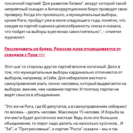
токсичной партией "Для развития Латвии", вокруг которой такой
неприятный скандал и Антикоррупционное бюро проводит свою
проверку. Когда это произошло, а муниципальные выборы,
кроме Риги, пройдут уже в июле следующего года, понятно, что
каждая из партий оценила целесообразность союза и сказала,
что пойдет на выборы в регионах самостоятельно", – отметил
журналист.
Расследовать не будем. Рижская дума открещивается от
скандала с Пуце >>>
Этот шаг со стороны других партий вполне логичный. Дело в
том, что муниципальные выборы кардинально отличаются от
выборов, например, в Сейм. Для избирателя местного
самоуправления знать лично человека, который выдвигается на
выборах, важнее, чем название партии. И поэтому партии не
видят смысла в объединении.
"Это же не Рига, где 60 депутатов, а в самоуправлениях избирают
по восемь – десять человек. Максимум 15 человек. И борьба за
эти места будет достаточно жесткая. Ведь если это большое
объединение, то пирог надо делить на насколько кусочков... И
"За!", и "Прогрессивные", и партия "Роста" сказали – мы и так