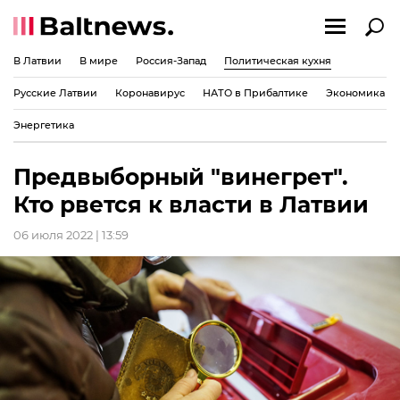
В Латвии
В мире
Россия-Запад
Политическая кухня
Русские Латвии
Коронавирус
НАТО в Прибалтике
Экономика
Энергетика
Предвыборный "винегрет".
Кто рвется к власти в Латвии
06 июля 2022 | 13:59