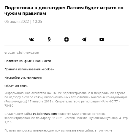
Подготовка к диктатуре: Латвия будет играть по
чужим правилам
06 июля 2022 | 10:05
© 2026 lv.baltnews.com
Политика конфиденциальности
Правила использования «cookie»
Настройки отслеживания
Обратная связь
Информационное агентство BALTNEWS зарегистрировано в Федеральной службе
по надзору в сфере связи, информационных технологий и массовых коммуникаций
(Роскомнадзор) 17 августа 2018 г. Свидетельство о регистрации ИА № ФС 77 -
73480
Владельцем сайта
lv.baltnews.com
является МИА «Россия сегодня»,
зарегистрированное по адресу: 119021, Россия, Москва, Зубовский бульвар, 4, стр.
1,2.3.
По всем вопросам, возникающим при использовании сайта, в том числе