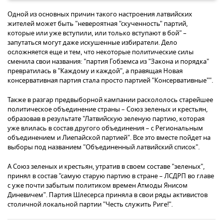
Одной из основных причин такого настроения латвийских
жителей может быть "невероятная "скученность" партий,
которые или уже вступили, или только вступают в бой" –
запутаться могут даже искушенные избиратели. Дело
осложняется еще и тем, что некоторые политические силы
сменила свои названия: "партия Гобземса из "Закона и порядка"
превратилась в "Каждому и каждой", а правящая Новая
консервативная партия стала просто партией "Консервативные"".
Также в разгар предвыборной кампании раскололось старейшее
политическое объединение страны – Союз зеленых и крестьян,
образовав в результате "Латвийскую зеленую партию, которая
уже влилась в состав другого объединения – с Региональным
объединением и Лиепайской партией". Все это вместе пойдет на
выборы под названием "Объединенный латвийский список".
А Союз зеленых и крестьян, утратив в своем составе "зеленых",
принял в состав "самую старую партию в стране – ЛСДРП во главе
с уже почти забытым политиком времен Атмоды Янисом
Диневичем". Партия Шлесерса приняла в свои ряды активистов
столичной локальной партии "Честь служить Риге!".