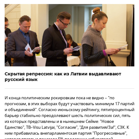
Скрытая репрессия: как из Латвии выдавливают
русский язык
И конца политическим рокировкам пока не видно – "по
прогнозам, в этих выборах будут участвовать минимум 17 партий
и объединений". Согласно июньскому рейтингу, пятипроцентный
барьер стабильно преодолевают шесть политических сил, пять
из которых представлены и в нынешнем Сейме: "Новое
Единство", TB–Visu Latvijai, "Согласие", "Для развития/За!", СЗК. К
ним прибавилась внепарламентская партия "Прогрессивные",