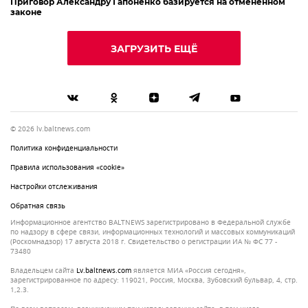
Приговор Александру Гапоненко базируется на отмененном
законе
ЗАГРУЗИТЬ ЕЩЁ
© 2026 lv.baltnews.com
Политика конфиденциальности
Правила использования «cookie»
Настройки отслеживания
Обратная связь
Информационное агентство BALTNEWS зарегистрировано в Федеральной службе
по надзору в сфере связи, информационных технологий и массовых коммуникаций
(Роскомнадзор) 17 августа 2018 г. Свидетельство о регистрации ИА № ФС 77 -
73480
Владельцем сайта
lv.baltnews.com
является МИА «Россия сегодня»,
зарегистрированное по адресу: 119021, Россия, Москва, Зубовский бульвар, 4, стр.
1,2.3.