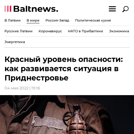
В Латвии
В мире
Россия-Запад
Политическая кухня
Русские Латвии
Коронавирус
НАТО в Прибалтике
Экономика
Энергетика
Красный уровень опасности:
как развивается ситуация в
Приднестровье
04 мая 2022 | 19:16