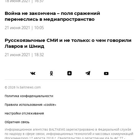
18 июня 2021 | 16:37
Война не закончена – поля сражений
перенеслись в медиапространство
21 июня 2021 | 10:05
Русскоязычные СМИ и не только: о чем говорили
Лавров и Шмид
21 июня 2021 | 18:32
© 2026 lv.baltnews.com
Политика конфиденциальности
Правила использования «cookie»
Настройки отслеживания
Обратная связь
Информационное агентство BALTNEWS зарегистрировано в Федеральной службе
по надзору в сфере связи, информационных технологий и массовых коммуникаций
(Роскомнадзор) 17 августа 2018 г. Свидетельство о регистрации ИА № ФС 77 -