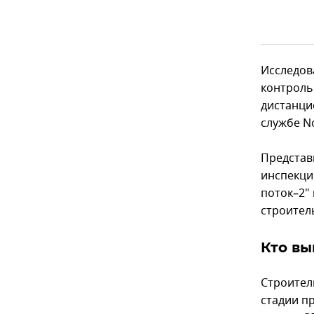
Исследов
контроль
дистанци
службе N
Представ
инспекци
поток–2" 
строител
Кто вы
Строител
стадии п