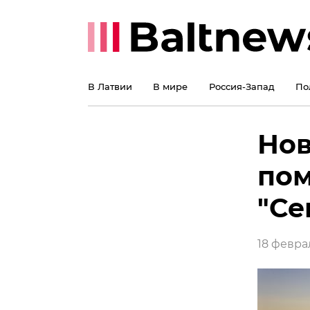
В Латвии
В мире
Россия-Запад
По
Нов
пом
"Се
18 февра