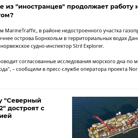
е из "иностранцев" продолжает работу 
том?
 MarineTraffic, в районе недостроенного участка газоп
очнее острова Борнхольм в территориальных водах Да
норвежское судно-инспектор Stril Explorer.
роводит согласованные исследования морского дна по 
ода", – сообщили в пресс-службе оператора проекта Nor
у "Северный
2" достроят с
ией