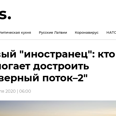
литическая кухня
Русские Латвии
Коронавирус
НАТО
ый "иностранец": кто
огает достроить
верный поток–2"
ля 2020 | 06:00