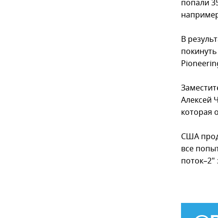
попали 3
например
В резуль
покинуть
Pioneering
Заместит
Алексей 
которая 
США прод
все попы
поток–2" 