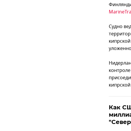
Финлянди
MarineTra
Судно ве
территор
кипрской
уложенно
Нидерланд
контроле
присоеди
кипрской
Как С
миллиа
"Север