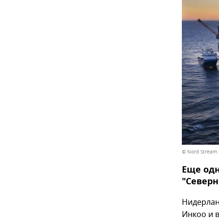
© Nord Stream 2
Еще одн
"Северн
Нидерлан
Инкоо и 