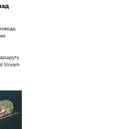
над
ровода,
нии
маршруту
d Stream