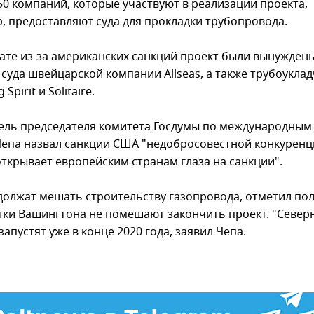
50 компаний, которые участвуют в реализации проекта,
, предоставляют суда для прокладки трубопровода.
тате из-за американских санкций проект были вынужден
 суда швейцарской компании Allseas, а также трубоукла
 Spirit и Solitaire.
ель председателя комитета Госдумы по международным
Чепа назвал санкции США "недобросовестной конкуренц
открывает европейским странам глаза на санкции".
олжат мешать строительству газопровода, отметил пол
тки Вашингтона не помешают закончить проект. "Север
запустят уже в конце 2020 года, заявил Чепа.