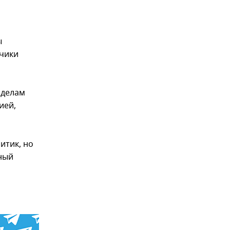
ы
дчики
 делам
ией,
итик, но
ный