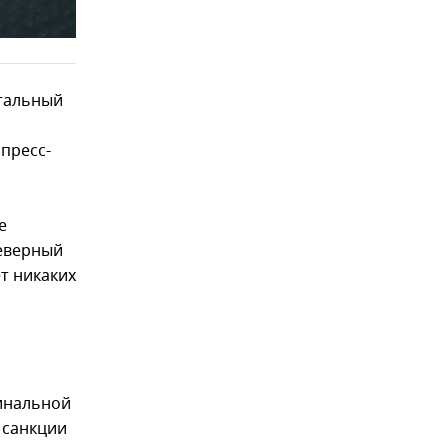
нтальный
пресс-
е
Северный
ет никаких
инальной
 санкции