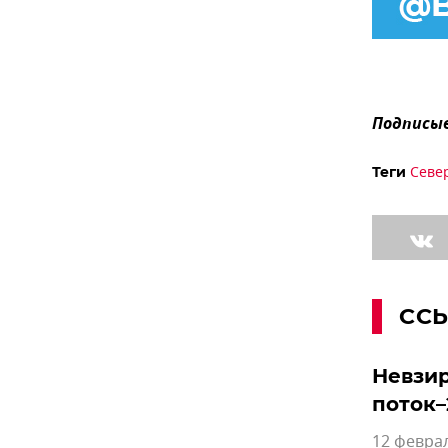
Подписыв
Севе
Теги
СС
Невзир
поток–
12 феврал