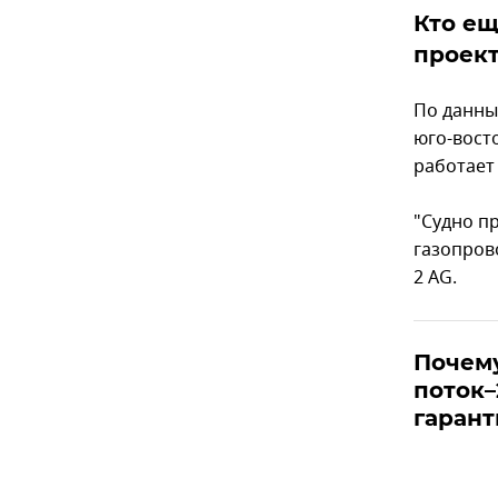
Кто ещ
проек
По данным
юго-вост
работает 
"Судно п
газопров
2 AG.
Почем
поток–
гарант