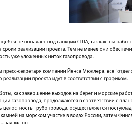
 щебня не попадает под санкции США, так как эти работ
а сроки реализации проекта. Тем не менее они обеспеч
ость уже уложенных ниток газопровода.
м пресс-секретаря компании Йенса Мюллера, все "отде
о реализации проекта идут в соответствии с графиком.
аботы, как завершение выходов на берег и морские рабо
ации газопровода, продолжаются в соответствии с план
ь целостность трубопровода, осуществляется постукла
 камней на морском участке в водах России, затем Финл
– заявил он.