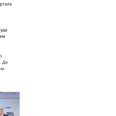
ортала
суда
нем
о
. До
но