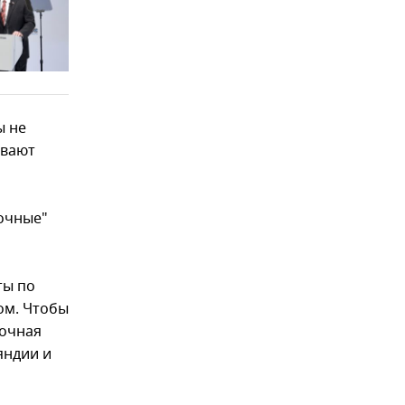
ы не
ивают
лочные"
ты по
ом. Чтобы
дочная
яндии и