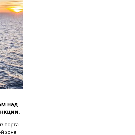
ам над
анкции.
з порта
ой зоне