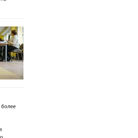
 более
я
по