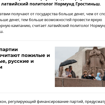
 латвийский политолог Нормунд Гростиньш.
атвии получают от государства больше денег, чем от сп
льше денег, тем больше возможностей провести яркую
рную кампанию, считает латвийский политолог Нормун
ш.
партии
очитают пожилые и
е, русские и
и
кон, регулирующий финансирование партий, предусмат