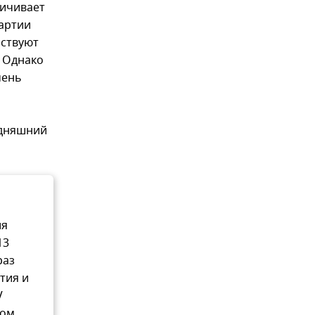
личивает
партии
ьствуют
 Однако
чень
годняшний
ия
13
раз
тия и
V
дом