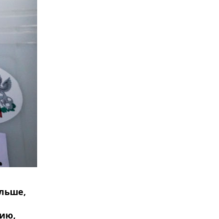
ольше,
ию,