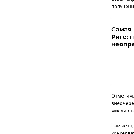
получени
Самая 
Риге: 
неопр
Отметим,
внеочере
миллиона
Самые ще
консерва