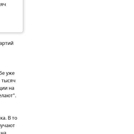
сяч
партий
бе уже
н тысяч
ции на
елают".
а. В то
лучают
 на