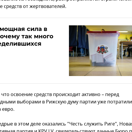
е средств от жертвователей.
мощная сила в
почему так много
еделившихся
 что освоение средств происходит активно – перед
дными выборами в Рижскую думу партии уже потратили
 евро.
дрые в этом деле оказались "Честь служить Риге", Нова
тивная партия и KPV LV, свидетельствуют данные Бюро 