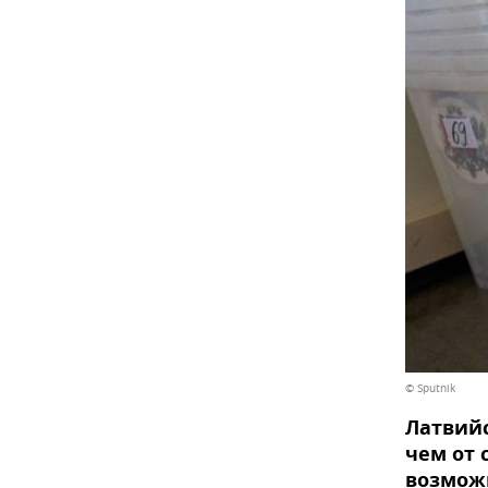
© Sputnik
Латвийс
чем от 
возмож