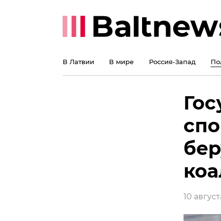
В Латвии
В мире
Россия-Запад
По
Гос
спо
бер
ко
10 август