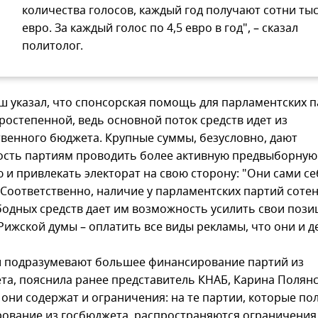
количества голосов, каждый год получают сотни ты
евро. За каждый голос по 4,5 евро в год", – сказал
политолог.
ш указал, что спонсорская помощь для парламентских 
ростепенной, ведь основной поток средств идет из
твенного бюджета. Крупные суммы, безусловно, дают
сть партиям проводить более активную предвыборную
 и привлекать электорат на свою сторону: "Они сами се
 Соответственно, наличие у парламентских партий соте
бодных средств дает им возможность усилить свои пози
Рижской думы – оплатить все виды рекламы, что они и д
 подразумевают большее финансирование партий из
та, пояснила ранее представитель КНАБ, Карина Полянск
 они содержат и ограничения: на те партии, которые по
ование из госбюджета, распространяются ограничения