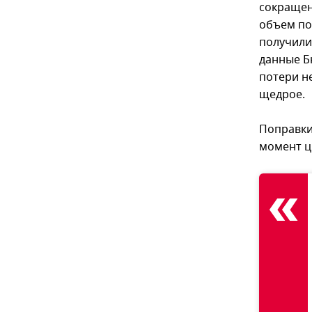
сокращен
объем по
получили
данные Б
потери н
щедрое.
Поправки 
момент ц