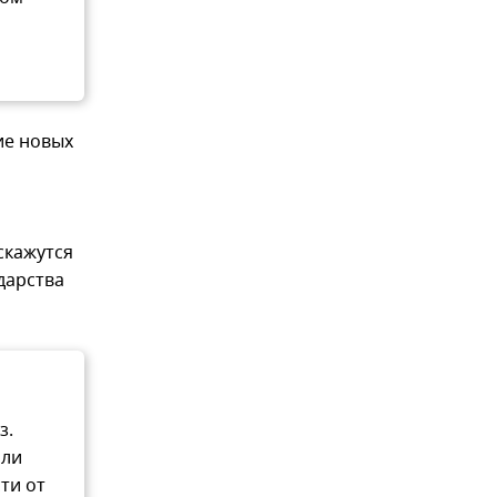
ие новых
скажутся
дарства
з.
или
ти от