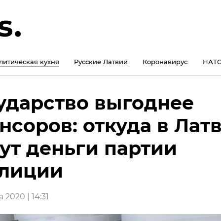
литическая кухня
Русские Латвии
Коронавирус
НАТО
ударство выгоднее
нсоров: откуда в Лат
ут деньги партии
алиции
а 2020 | 14:31