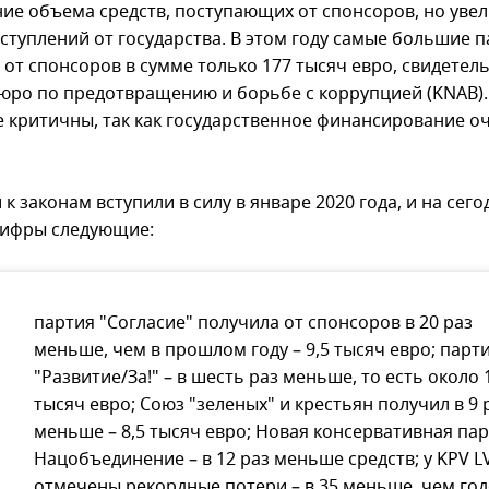
ие объема средств, поступающих от спонсоров, но уве
ступлений от государства. В этом году самые большие 
 от спонсоров в сумме только 177 тысяч евро, свидетел
юро по предотвращению и борьбе с коррупцией (KNAB).
е критичны, так как государственное финансирование о
к законам вступили в силу в январе 2020 года, и на се
ифры следующие:
партия "Согласие" получила от спонсоров в 20 раз
меньше, чем в прошлом году – 9,5 тысяч евро; парт
"Развитие/За!" – в шесть раз меньше, то есть около 
тысяч евро; Союз "зеленых" и крестьян получил в 9 
меньше – 8,5 тысяч евро; Новая консервативная пар
Нацобъединение – в 12 раз меньше средств; у KPV L
отмечены рекордные потери – в 35 меньше, чем го