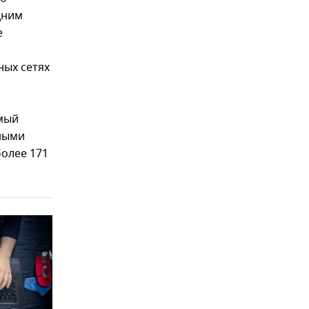
дним
е
ных сетях
имый
ными
более 171