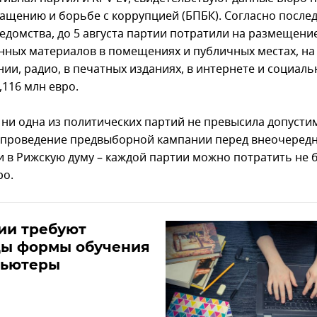
ащению и борьбе с коррупцией (БПБК). Согласно после
едомства, до 5 августа партии потратили на размещени
нных материалов в помещениях и публичных местах, на
ии, радио, в печатных изданиях, в интернете и социаль
,116 млн евро.
 ни одна из политических партий не превысила допуст
 проведение предвыборной кампании перед внеочеред
 в Рижскую думу – каждой партии можно потратить не 
ро.
ии требуют
ды формы обучения
пьютеры