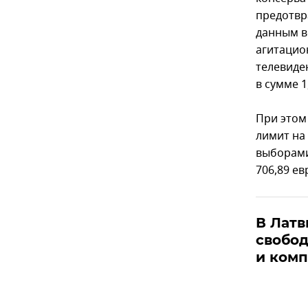
предотвр
данным в
агитацио
телевиден
в сумме 1
При этом
лимит на
выборами
706,89 ев
В Латв
свобо
и ком