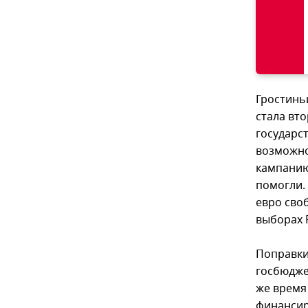
Гростинь
стала вто
государс
возможно
кампанию
помогли.
евро сво
выборах 
Поправки
госбюдже
же время
финансир