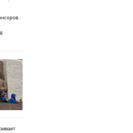
онсоров.
д
ривает