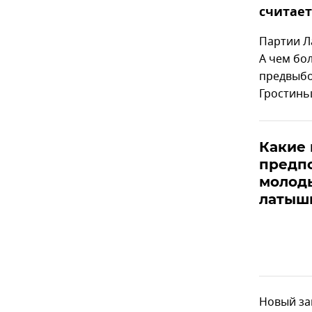
считает
Партии Л
А чем бо
предвыбо
Гростинь
Какие 
предп
молоды
латыш
Новый за