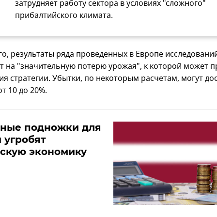
затрудняет работу сектора в условиях "сложного"
прибалтийского климата.
го, результаты ряда проведенных в Европе исследовани
т на "значительную потерю урожая", к которой может п
я стратегии. Убытки, по некоторым расчетам, могут дос
т 10 до 20%.
ные подножки для
 угробят
йскую экономику