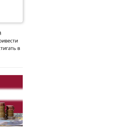
й
ривести
тигать в