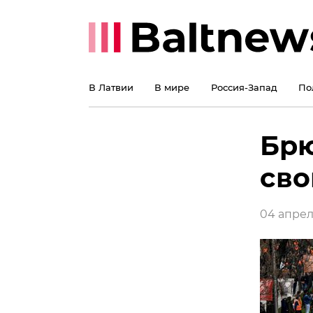
В Латвии
В мире
Россия-Запад
По
Брю
сво
04 апреля