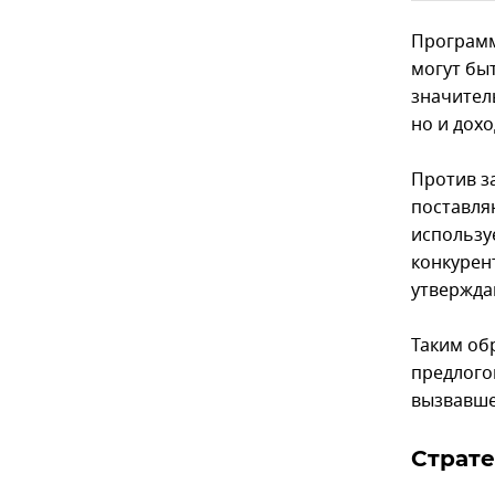
Программ
могут бы
значител
но и дох
Против з
поставля
использу
конкурен
утверждаю
Таким об
предлого
вызвавше
Страте