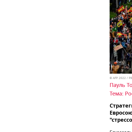
© AFP 2022 / P
Пауль Т
Тема:
Ро
Стратег
Евросою
"стресс