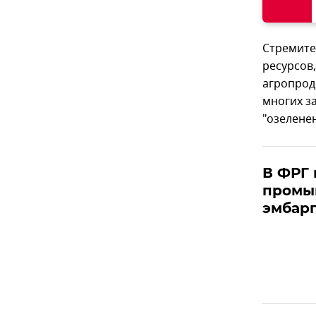
Стремите
ресурсов,
агропрод
многих з
"озелене
В ФРГ 
промы
эмбарг