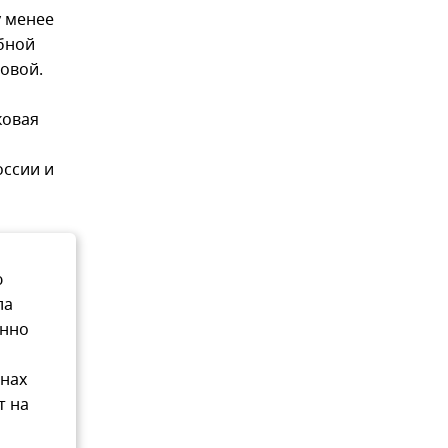
у менее
юбной
овой.
ковая
оссии и
ю
ла
енно
анах
т на