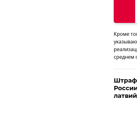
Кроме то
указываю
реализаци
среднем о
Штраф
России
латви