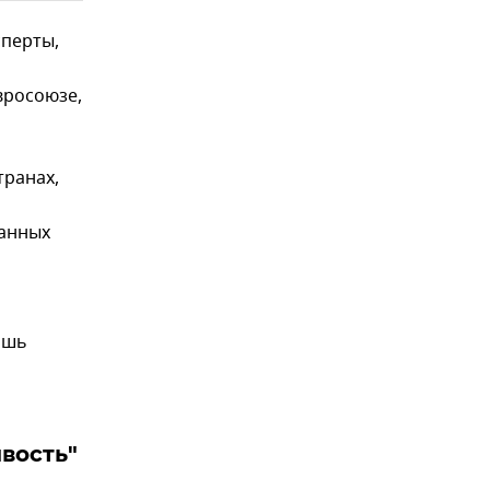
сперты,
вросоюзе,
транах,
ранных
ишь
вость"