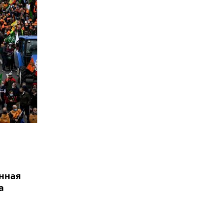
анная
а