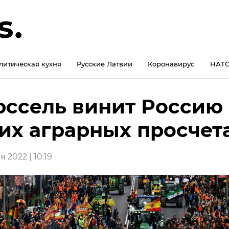
литическая кухня
Русские Латвии
Коронавирус
НАТО
ссель винит Россию 
их аграрных просчет
 2022 | 10:19