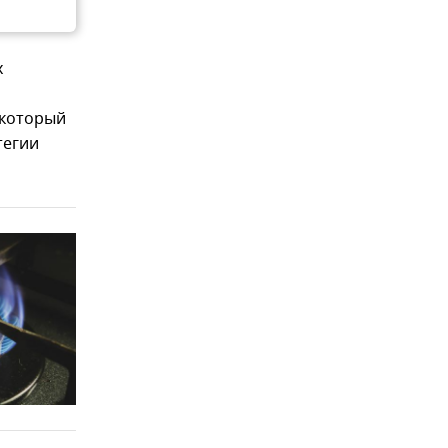
х
 который
тегии