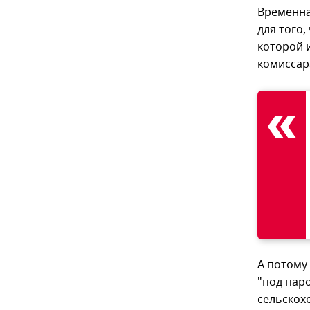
Временна
для того
которой 
комиссар
А потому
"под пар
сельскох