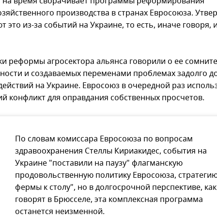
 на время сворачивает программы реформирования
озяйственного производства в странах Евросоюза. Утве
т это из-за событий на Украине, то есть, иначе говоря, и
ки реформы агросектора альянса говорили о ее сомнит
ности и создаваемых переменами проблемах задолго д
действий на Украине. Евросоюз в очередной раз исполь
ий конфликт для оправдания собственных просчетов.
По словам комиссара Евросоюза по вопросам
здравоохранения Стеллы Кириакидес, события на
Украине "поставили на паузу" флагманскую
продовольственную политику Евросоюза, стратегию
фермы к столу", но в долгосрочной перспективе, как
говорят в Брюсселе, эта комплексная программа
останется неизменной.