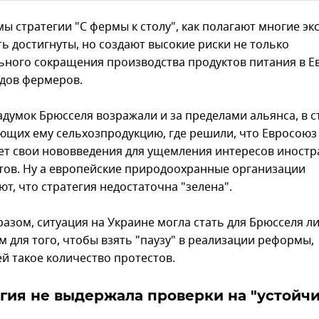
ы стратегии "С фермы к столу", как полагают многие эк
ть достигнуты, но создают высокие риски не только
ьного сокращения производства продуктов питания в Е
одов фермеров.
адумок Брюсселя возражали и за пределами альянса, в с
ющих ему сельхозпродукцию, где решили, что Евросоюз
ет свои нововведения для ущемления интересов иност
тов. Ну а европейские природоохранные организации
т, что стратегия недостаточна "зелена".
разом, ситуация на Украине могла стать для Брюсселя л
м для того, чтобы взять "паузу" в реализации реформы,
й такое количество протестов.
гия не выдержала проверки на "устойчи