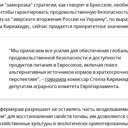
я "заморозка" стратегии, как говорят в Брюсселе, необ
, чтобы гарантировать продовольственную безопасность
из-за "зверского вторжения России на Украину", по вы
а Кириакидес, сейчас придается приоритетное значение
"Мы прилагаем все усилия для обеспечения глобал
продовольственной безопасности и доступности
продуктов питания в Евросоюзе, включая поиск
альтернативных источников кормов в краткосрочн
перспективе", –
говорила
комиссар Стелла Кириакид
депутатам аграрного комитета Европарламента.
 фермерам разрешают не оставлять часть возделываем
ом" для восстановления свойств почвы, им дозволяется 
озяйственные культуры в экологически ориентированных