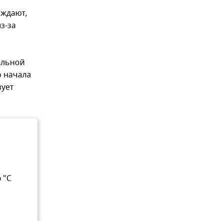
рждают,
з-за
ельной
о начала
зует
 "С