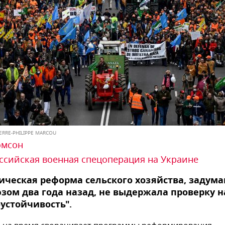
IERRE-PHILIPPE MARCOU
омсон
ссийская военная спецоперация на Украине
ическая реформа сельского хозяйства, задум
зом два года назад, не выдержала проверку н
оустойчивость".