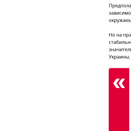
Предпола
зависимо
окружающ
Но на пра
стабильн
значитель
Украины,