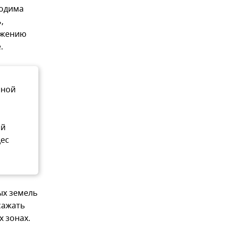
ходима
,
ражению
.
ьной
ой
ес
ых земель
сажать
 зонах.