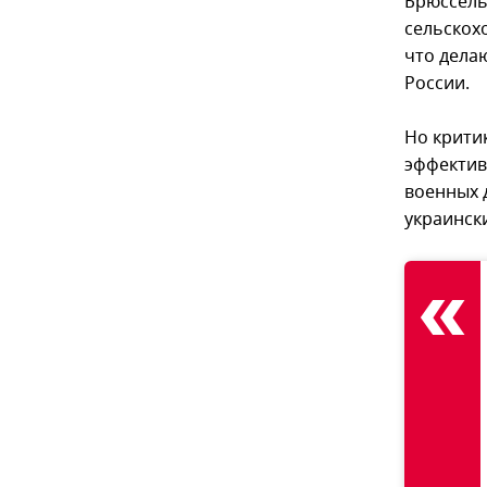
Брюссель
сельскох
что делаю
России.
Но крити
эффектив
военных 
украинск