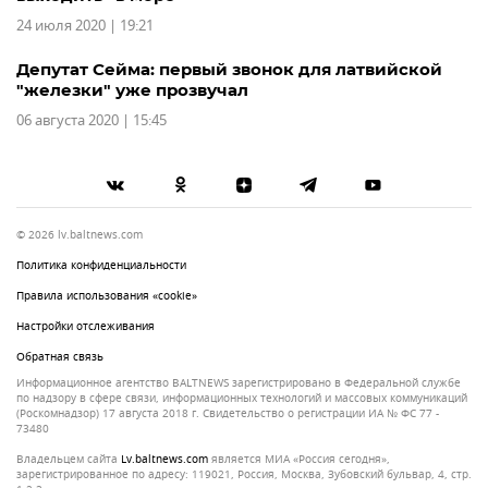
24 июля 2020 | 19:21
Депутат Сейма: первый звонок для латвийской
"железки" уже прозвучал
06 августа 2020 | 15:45
© 2026 lv.baltnews.com
Политика конфиденциальности
Правила использования «cookie»
Настройки отслеживания
Обратная связь
Информационное агентство BALTNEWS зарегистрировано в Федеральной службе
по надзору в сфере связи, информационных технологий и массовых коммуникаций
(Роскомнадзор) 17 августа 2018 г. Свидетельство о регистрации ИА № ФС 77 -
73480
Владельцем сайта
lv.baltnews.com
является МИА «Россия сегодня»,
зарегистрированное по адресу: 119021, Россия, Москва, Зубовский бульвар, 4, стр.