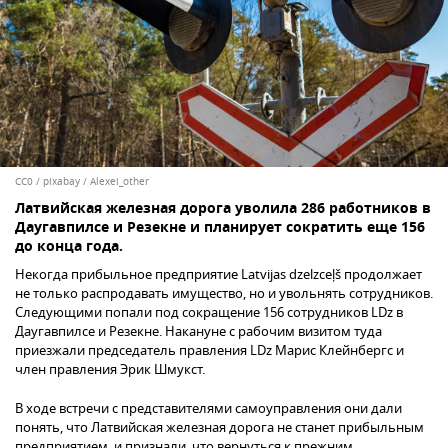
CC0
/
pixabay / Alexei_other
Латвийская железная дорога уволила 286 работников в
Даугавпилсе и Резекне и планирует сократить еще 156
до конца года.
Некогда прибыльное предприятие Latvijas dzelzceļš продолжает
не только распродавать имущество, но и увольнять сотрудников.
Следующими попали под сокращение 156 сотрудников LDz в
Даугавпилсе и Резекне. Накануне с рабочим визитом туда
приезжали председатель правления LDz Марис Клeйнбергс и
член правления Эрик Шмукст.
В ходе встречи с представителями самоуправления они дали
понять, что Латвийская железная дорога не станет прибыльным
предприятием, и признали, что вернуться к прежним