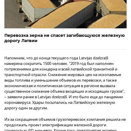
Перевозка зерна не спасет загибающуюся железную
дорогу Латвии
Напомним, что до конца текущего года Latvijas dzelzceļš
намерена сократить 1500 человек. "2019 год был наполнен
потрясениями для концерна и всей латвийской транзитной и
транспортной отрасли. Снижение мировых цен на ископаемые
виды топлива и уменьшение объемов их перевозки, а также
экономическая и политическая ситуация в регионе вызвала
существенное снижение объема входящих и исходящих грузов",
– заявили ранее в Latvijas dzelzceļš. И это было еще до пандемии
коронавируса. Удары посыпались на Латвийскую железную
дорогу один за другим.
Из-за сокращения объемов грузоперевозок компания решила не
продолжать проект электрификации железной дороги
стоимостью 441 млн евро. Кроме того, предприятие активно