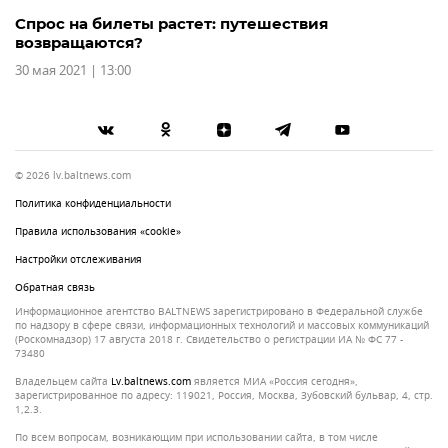
Спрос на билеты растет: путешествия
возвращаются?
30 мая 2021 | 13:00
© 2026 lv.baltnews.com
Политика конфиденциальности
Правила использования «cookie»
Настройки отслеживания
Обратная связь
Информационное агентство BALTNEWS зарегистрировано в Федеральной службе
по надзору в сфере связи, информационных технологий и массовых коммуникаций
(Роскомнадзор) 17 августа 2018 г. Свидетельство о регистрации ИА № ФС 77 -
73480
Владельцем сайта
lv.baltnews.com
является МИА «Россия сегодня»,
зарегистрированное по адресу: 119021, Россия, Москва, Зубовский бульвар, 4, стр.
1,2.3.
По всем вопросам, возникающим при использовании сайта, в том числе