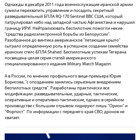
Однажды в декабре 2011 года военнослужащие иранской армии
сумели перехватить управление и посадить секретный
разведывательный БПЛА RQ-170 Sentinel ВВС США, который
патрулировал небо над западной частью Афганистана и нарушил
границу ИРИ. Нейтрализовать беспилотник помогли некие
"средства радиоэлектронной борьбы из Белоруссии".
Разобранное до винтика американское "летающее крыло"
сыграло определенную роль в успешном создании семейства
иранских стелс-БПЛА Shahed. Беспилотным успехам Тегерана
посвящена целая серия статей американского
специализированного издания Military Watch Magazin.
А в России, по мнению профильного вице-премьера Юрия
Борисова, "с опозданием занялись серьезным внедрением
беспилотных средств". Разработаны практически все
модификации: разведывательные, ударные, тактические,
оперативные и оперативно-тактические, однако в серийном
производстве с большим отрывом лидируют лишь "Орион" и
"Форпост". По информации с переднего края СВО, дронов не
хватает.