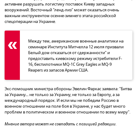
активнее разрушать логистику поставок Киеву западных
вооружений. Восточный "ленд-лиз" может оказаться очень
важным инструментом осенне-зимнего этапа российской
спецоперации на Украине.
Между тем, американские военные аналитики на
семинаре Института Митчелла 12 июля призвали
Белый дом отказаться от сдержанности" и
предоставить киевскому режиму истребители F-
16, беспилотники MQ-1C Grey Eagles и MQ-9
Reapers из запасов Армии США.
Экс-помощник министра обороны Эвелин Фаркас заявила: "Битва
за Украину… не только за Украину, не только за Европу, а за
международный порядок. И если мы не победим Россию в
военном отношении на поле боя в Украине, у нас будет много
проблем в политическом и военном отношении по всему миру".
Мнение автора может не совпадать с позицией редакции.