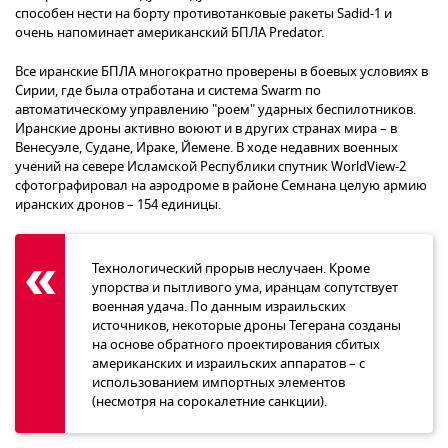
способен нести на борту противотанковые ракеты Sadid-1 и
очень напоминает американский БПЛА Predator.
Все иранские БПЛА многократно проверены в боевых условиях в
Сирии, где была отработана и система Swarm по
автоматическому управлению "роем" ударных беспилотников.
Иранские дроны активно воюют и в других странах мира – в
Венесуэле, Судане, Ираке, Йемене. В ходе недавних военных
учений на севере Исламской Республики спутник WorldView-2
сфотографировал на аэродроме в районе Семнана целую армию
иранских дронов – 154 единицы.
Технологический прорыв неслучаен. Кроме
упорства и пытливого ума, иранцам сопутствует
военная удача. По данным израильских
источников, некоторые дроны Тегерана созданы
на основе обратного проектирования сбитых
американских и израильских аппаратов – с
использованием импортных элементов
(несмотря на сорокалетние санкции).