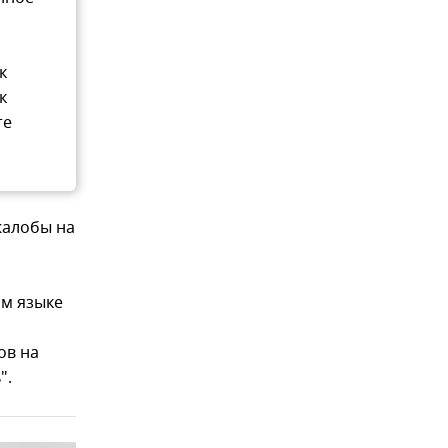
к
к
те
жалобы на
ом языке
ов на
".