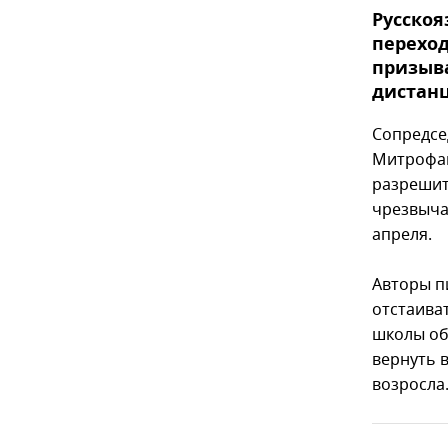
Русскоя
переход
призыв
дистанц
Сопредсе
Митрофан
разрешит
чрезвыча
апреля.
Авторы п
отстаиват
школы об
вернуть 
возросла