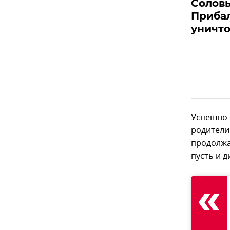
Соловь
Приба
уничт
Успешно 
родители.
продолжа
пусть и 