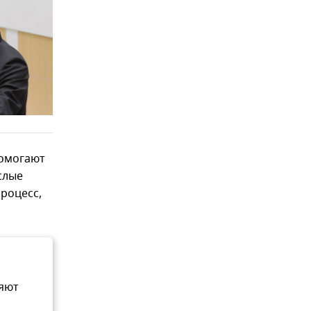
помогают
слые
процесс,
яют