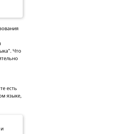
зования
ы
ка". Что
ительно
те есть
ом языке,
 и