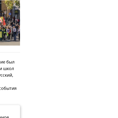
ние был
ки школ
сский,
 события
нное