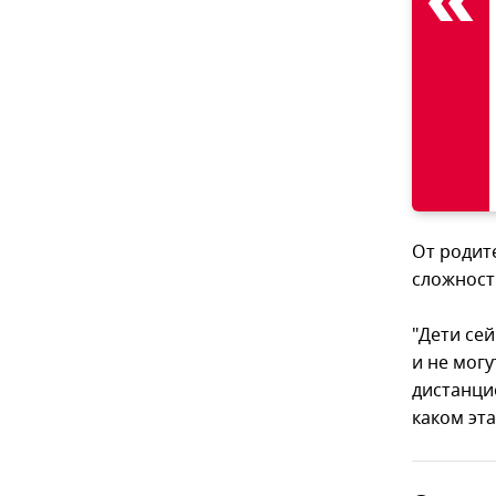
От родит
сложност
"Дети се
и не мог
дистанци
каком эта