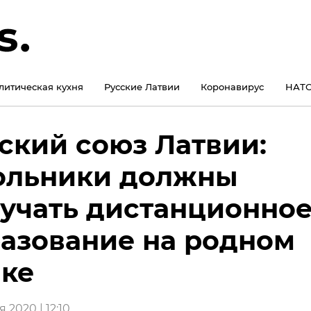
литическая кухня
Русские Латвии
Коронавирус
НАТО
ский союз Латвии:
ольники должны
учать дистанционно
азование на родном
ке
 2020 | 12:10