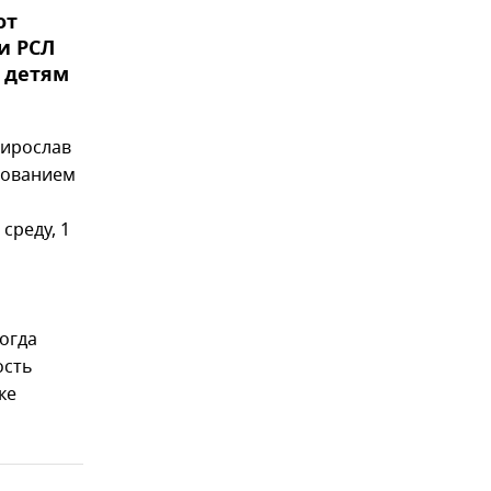
от
и РСЛ
 детям
Мирослав
бованием
среду, 1
когда
ость
ке