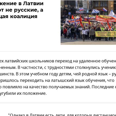
жение в Латвии
т не русские, а
щая коалиция
сех латвийских школьников переход на удаленное обуче
ненным. В частности, с трудностями столкнулись учени
нств. В этом учебном году детям, чей родной язык – ру
пришлось переходить на латышский язык обучения, что
о повлияло на качество получаемых знаний. Последние
сугубили их положение.
"Однако в Латвии есть дети, для которых дистанцио