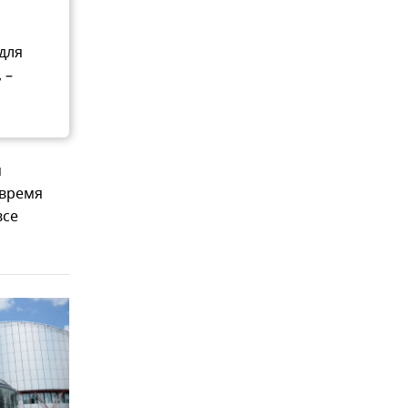
для
 –
м
 время
все