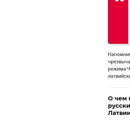
Напомним
чрезвыча
режима Ч
латвийск
О чем 
русски
Латви