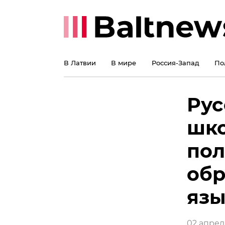
В Латвии
В мире
Россия-Запад
По
Рус
шк
пол
обр
язы
02 апреля