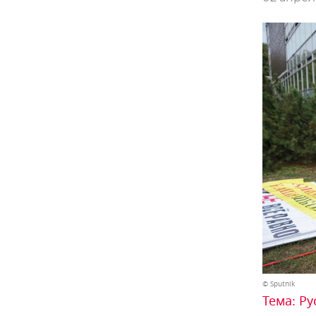
© Sputnik
Тема:
Ру