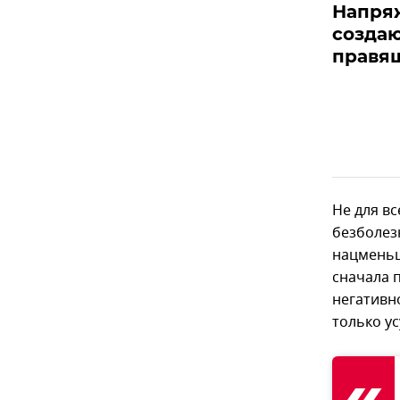
Напря
создаю
правя
Не для в
безболез
нацменьши
сначала 
негативн
только у