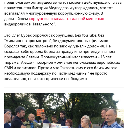
предполагаемом имуществе на тот момент действующего главы
правительства Дмитрия Медведева и утверждалось, что тот
возглавлял многоуровневую коррупционную схему. В
дальнейшем
коррупция оставалась главной мишенью
видеороликов Навального".
Это Олег Бурак боролся с коррупцией. Без YouTube, без
"миллионов просмотров", без документальных фильмов.
Боролся так, как положено по закону: узнал – доложил. Не
создавая себе ореола борца за правду и не претендуя на пост
президента Латвии. Промежуточный итог известен – 15 лет
тюрьмы. А еще – позорное молчание неполживых европейских
СМИ и политиков. Притом что "оказать ему и его близким всю
необходимую поддержку по части медицины" не просто
желательно, но и категорически необходимо.