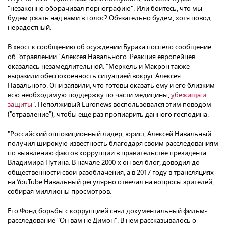
"незаконно оборачивал порнографию". Или боитесь, что мы
будем ржать над вами в голос? Обязательно будем, хотя повод
нерадостный.
В хвост к сообщению об осуждении Бурака поспело сообщение
об "отравлении" Алексея Навального. Реакция европейцев
оказалась незамедлительной: "Меркель и Макрон также
выразили обеспокоенность ситуацией вокруг Алексея
Навального. Они заявили, что готовы оказать ему и его близким
всю необходимую поддержку по части медицины,
убежища и
защиты
". Неполживый Euronews воспользовался этим поводом
("отравление"), чтобы еще раз пропиарить данного господина:
"Российский оппозиционный лидер, юрист, Алексей Навальный
получил широкую известность благодаря своим расследованиям
по выявлению фактов коррупции в правительстве президента
Владимира Путина. В начале 2000-х он вел блог, доводил до
общественности свои разоблачения, а в 2017 году в трансляциях
на YouTube Навальный регулярно отвечал на вопросы зрителей,
собирая миллионы просмотров.
Его Фонд борьбы с коррупцией снял документальный фильм-
расследование "Он вам не Димон". В нем рассказывалось о