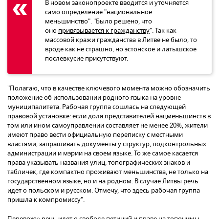
В новом законопроекте вводится и уточняется
само определение "национальное
меньшинство". "Было решено, что
оно
привязывается к гражданству
". Так как
массовой кражи гражданства в Литве не было, то
вроде как не страшно, но эстонское и латышское
послевкусие присутствуют.
"Полагаю, что в качестве ключевого момента можно обозначить
положение об использовании родного языка на уровне
муниципалитета. Рабочая группа сошлась на следующей
правовой установке: если доля представителей нацменьшинств в
том или ином самоуправлении составляет не менее 20%, жители
имеют право вести официальную переписку с местными
властями, запрашивать документы у структур, подконтрольных
администрации и мэрии на своем языке. То же самое касается
права указывать названия улиц, топографических знаков и
табличек, где компактно проживают меньшинства, не только на
государственном языке, но и на родном. В случае Литвы речь
идет о польском и русском. Отмечу, что здесь рабочая группа
пришла к компромиссу".
Перевожу: речь идет о свободе петиций и праве на топонимы.