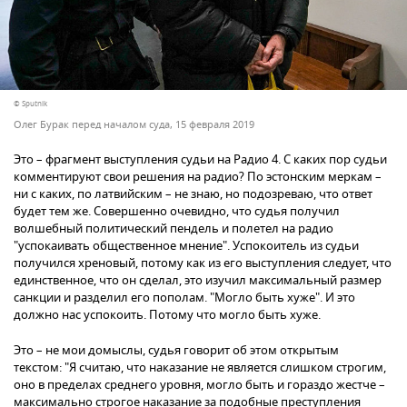
© Sputnik
Олег Бурак перед началом суда, 15 февраля 2019
Это – фрагмент выступления судьи на Радио 4. С каких пор судьи
комментируют свои решения на радио? По эстонским меркам –
ни с каких, по латвийским – не знаю, но подозреваю, что ответ
будет тем же. Совершенно очевидно, что судья получил
волшебный политический пендель и полетел на радио
"успокаивать общественное мнение". Успокоитель из судьи
получился хреновый, потому как из его выступления следует, что
единственное, что он сделал, это изучил максимальный размер
санкции и разделил его пополам. "Могло быть хуже". И это
должно нас успокоить. Потому что могло быть хуже.
Это – не мои домыслы, судья говорит об этом открытым
текстом: "Я считаю, что наказание не является слишком строгим,
оно в пределах среднего уровня, могло быть и гораздо жестче –
максимально строгое наказание за подобные преступления