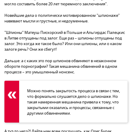
могло составить более 20 лет тюремного заключения".
Новейшие дела о политически мотивированном "шпионаже"
навевают мысли и грустные, и недоуменные.
"Шпионы" Матеуш Пискорский в Польше и Альгирдас Палецкис
в Литве отпущены под залог. Еще раз – шпионы отпущены под
залог. Это когда же такое было? Или они шпионы, или о каком
залоге речь? Они же сбегут!
Дальше: а с каких это пор шпионов обвиняют в незаконном
обороте порнографии? Такая мешанина обвинений в одном
процессе – это умышленный нонсенс.
Можно понять закрытость процесса в связи с тем,
что формально слушается дело о шпионаже. Но
такая намеренная мешанина привела к тому, что
закрытыми оказались и процессы, связанные с
другими обвинениями.
А тут-то чего?! Дайте нам всем послушать, как Олег Бурак