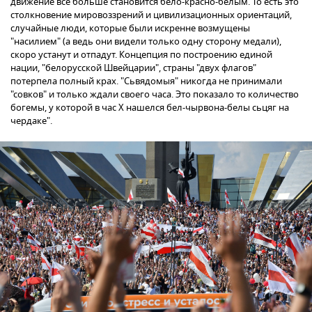
движение все больше становится бело-красно-белым. То есть это
столкновение мировоззрений и цивилизационных ориентаций,
случайные люди, которые были искренне возмущены
"насилием" (а ведь они видели только одну сторону медали),
скоро устанут и отпадут. Концепция по построению единой
нации, "белорусской Швейцарии", страны "двух флагов"
потерпела полный крах. "Сьвядомыя" никогда не принимали
"совков" и только ждали своего часа. Это показало то количество
богемы, у которой в час Х нашелся бел-чырвона-белы сьцяг на
чердаке".