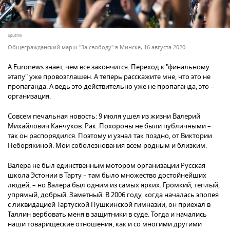
Sputnik
Общегражданский марш "За свободу" в Минске, 16 августа 2020
А Euronews знает, чем все закончится. Переход к "финальному
этапу" уже провозглашен. А теперь расскажите мне, что это не
пропаганда. А ведь это действительно уже не пропаганда, это –
организация.
Совсем печальная новость: 9 июля ушел из жизни Валерий
Михайлович Канчуков. Рак. Похороны не были публичными –
так он распорядился. Поэтому и узнал так поздно, от Виктории
Неборякиной. Мои соболезнования всем родным и близким.
Валера не был единственным мотором организации Русская
школа Эстонии в Тарту – там было множество достойнейших
людей, – но Валера был одним из самых ярких. Громкий, теплый,
упрямый, добрый. Заметный. В 2006 году, когда началась эпопея
с ликвидацией Тартуской Пушкинской гимназии, он приехал в
Таллин вербовать меня в защитники в суде. Тогда и начались
наши товарищеские отношения, как и со многими другими