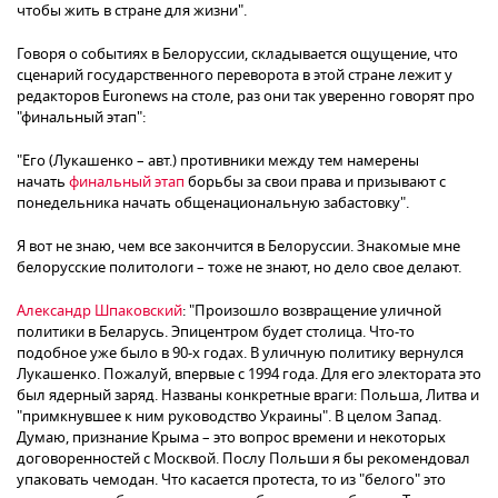
чтобы жить в стране для жизни".
Говоря о событиях в Белоруссии, складывается ощущение, что
сценарий государственного переворота в этой стране лежит у
редакторов Euronews на столе, раз они так уверенно говорят про
"финальный этап":
"Его (Лукашенко – авт.) противники между тем намерены
начать
финальный этап
борьбы за свои права и призывают с
понедельника начать общенациональную забастовку".
Я вот не знаю, чем все закончится в Белоруссии. Знакомые мне
белорусские политологи – тоже не знают, но дело свое делают.
Александр Шпаковский
: "Произошло возвращение уличной
политики в Беларусь. Эпицентром будет столица. Что-то
подобное уже было в 90-х годах. В уличную политику вернулся
Лукашенко. Пожалуй, впервые с 1994 года. Для его электората это
был ядерный заряд. Названы конкретные враги: Польша, Литва и
"примкнувшее к ним руководство Украины". В целом Запад.
Думаю, признание Крыма – это вопрос времени и некоторых
договоренностей с Москвой. Послу Польши я бы рекомендовал
упаковать чемодан. Что касается протеста, то из "белого" это