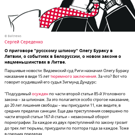
© Baltnews
Сергей Середенко
О приговоре "русскому шпиону" Олегу Бураку в
Латвии, о событиях в Белоруссии, о новом законе о
нацменьшинствах в Литве.
Паршивые новости: Видземский суд Риги назначил Олегу Бураку
наказание в виде 15 лет
тюремного заключения
. За что? Вот что
говорит осудивший его судья Зигмунд Дундурс:
"Подсудимый
осужден
по части второй статьи 85-й Уголовного
закона – за шпионаж. За это полагается особо строгое наказание,
до 20 лет лишения свободы – мы присудили 11, как видите, в
средних пределах санкции. Еще два преступления совершено по
части второй статьи 167-й статьи – незаконный оборот
порнографии. За каждое из двух преступлений по закону грозит
до трех лет тюрьмы, присудили по полтора года за каждое. Тоже
в средних пределах.