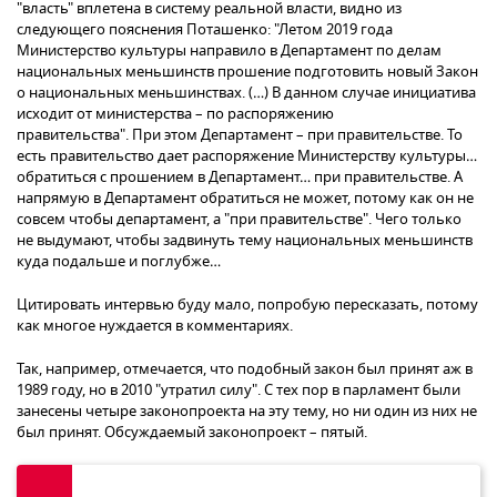
"власть" вплетена в систему реальной власти, видно из
следующего пояснения Поташенко: "Летом 2019 года
Министерство культуры направило в Департамент по делам
национальных меньшинств прошение подготовить новый Закон
о национальных меньшинствах. (…) В данном случае инициатива
исходит от министерства – по распоряжению
правительства". При этом Департамент – при правительстве. То
есть правительство дает распоряжение Министерству культуры…
обратиться с прошением в Департамент… при правительстве. А
напрямую в Департамент обратиться не может, потому как он не
совсем чтобы департамент, а "при правительстве". Чего только
не выдумают, чтобы задвинуть тему национальных меньшинств
куда подальше и поглубже…
Цитировать интервью буду мало, попробую пересказать, потому
как многое нуждается в комментариях.
Так, например, отмечается, что подобный закон был принят аж в
1989 году, но в 2010 "утратил силу". С тех пор в парламент были
занесены четыре законопроекта на эту тему, но ни один из них не
был принят. Обсуждаемый законопроект – пятый.