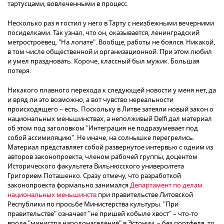
тартусцами, вовлеченными в процесс.
Несколько раз я гостил у него в Тарту с неизбежными вечерними
посиделками. Так узнал, что он, оказывается, ленинградский
метростроевец. "На лопате". Вообще, работы не боялся. Никакой,
в том числе общественной и организационной. При этом любил
и умел праздновать. Короче, классный был мужик. Большая
потеря.
Никакого плавного перехода к следующей новости у меня нет, да
и вряд ли это возможно, а вот чувство нереальности
происходящего – есть. Поскольку в Литве затеяли новый закон о
национальных меньшинствах, а неполживый Delfi дал материал
об этом под заголовком "Интеграция не подразумевает под
собой ассимиляцию". Не иначе, на солнышке перегрелись.
Материал представляет собой развернутое интервью с одним из
авторов законопроекта, членом рабочей группы, доцентом
Исторического факультета Вильнюсского университета
Григорием Поташенко. Сразу отмечу, что разработкой
законопроекта формально занимался
Департамент по делам
национальных меньшинств
при правительстве Литовской
Республики по просьбе Министерства культуры. "При
правительстве" означает "не пришей кобыле хвост" – что-то
вроде "министра народонаселения" в Эстонии, – без портфеля, то