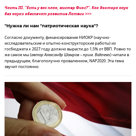
Часть III. "Есть у вас план, мистер Фикс?". Как доктора наук
без науки обеспечат развитие Латвии >>>
"Нужна ли нам "патриотическая наука"?
Согласно документу, финансирование НИОКР (научно-
исследовательские и опытно-конструкторские работы) из
госбюджета к 2027 году должно вырасти до 1,5% от ВВП. Ровно то
же самое мы (
автор Александр Шамров – прим. Baltnews
) читали в
предыдущем, благополучно проваленном, NAP2020. Эта тема
звучит постоянно.