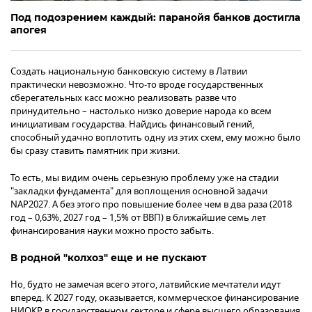
Под подозрением каждый: паранойя банков достигла
апогея
Создать национальную банковскую систему в Латвии
практически невозможно. Что-то вроде государственных
сберегательных касс можно реализовать разве что
принудительно – настолько низко доверие народа ко всем
инициативам государства. Найдись финансовый гений,
способный удачно воплотить одну из этих схем, ему можно было
бы сразу ставить памятник при жизни.
То есть, мы видим очень серьезную проблему уже на стадии
"закладки фундамента" для воплощения основной задачи
NAP2027. А без этого про повышение более чем в два раза (2018
год – 0,63%, 2027 год – 1,5% от ВВП) в ближайшие семь лет
финансирования науки можно просто забыть.
В родной "колхоз" еще и не пускают
Но, будто не замечая всего этого, латвийские мечтатели идут
вперед. К 2027 году, оказывается, коммерческое финансирование
НИОКР в государственном секторе и сфере высшего образования