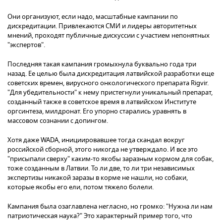
Они организуют, если надо, масштабные кампании по
дискредитации. Привлекаются СМИ и лидеры авторитетных
мнений, проходят публичные дискуссии с участием непонятных
"экспертов".
Последняя такая кампания громыхнула буквально года три
назад. Ее целью была дискредитация латвийской разработки еще
советских времен, вирусного онкологического препарата Rigvir.
"Для убедительности" к нему пристегнули уникальный препарат,
созданный также в советское время в латвийском Институте
оргсинтеза, милдронат. Его упорно старались уравнять в
массовом сознании с допингом.
Хотя даже WADA, инициировавшее тогда скандал вокруг
российской сборной, этого никогда не утверждало. И все это
"присыпали сверху" каким-то якобы заразным кормом для собак,
тоже созданным в Латвии. То ли две, то ли три независимых
экспертизы никакой заразы в корме не нашли, но собаки,
которые якобы его ели, потом тяжело болели.
Кампания была озаглавлена негласно, но громко: "Нужна ли нам
патриотическая наука?" Это характерный пример того, что