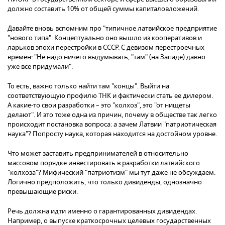
должно составить 10% от общей суммы капиталовложений.
Давайте вновь вспомним про "типичное латвийское предприятие
"нового типа". Концептуально оно вышло из кооперативов и
ларьков эпохи перестройки в СССР. С девизом перестроечных
времен: "Не надо ничего выдумывать, "там" (на Западе) давно
уже все придумали".
То есть, важно только найти там "концы". Выйти на
соответствующую профилю ТНК и фактически стать ее дилером.
А какие-то свои разработки – это "колхоз", это "от нищеты
делают". И это тоже одна из причин, почему в обществе так легко
происходит постановка вопроса: а зачем Латвии "патриотическая
наука"? Попросту наука, которая находится на достойном уровне.
Что может заставить предпринимателей в относительно
массовом порядке инвестировать в разработки латвийского
"колхоза"? Мифический "патриотизм" мы тут даже не обсуждаем.
Логично предположить, что только дивиденды, однозначно
превышающие риски.
Речь должна идти именно о гарантированных дивидендах.
Например, о выпуске краткосрочных целевых государственных