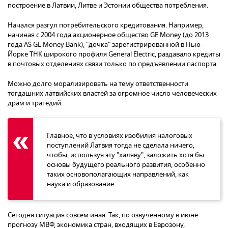
построение в Латвии, Литве и Эстонии общества потребления.
Начался разгул потребительского кредитования. Например,
начиная с 2004 года акционерное общество GE Money (до 2013
года AS GE Money Bank), "дочка" зарегистрированной в Нью-
Йорке ТНК широкого профиля General Electric, раздавало кредиты
в почтовых отделениях связи только по предъявлении паспорта.
Можно долго морализировать на тему ответственности
тогдашних латвийских властей за огромное число человеческих
драм и трагедий.
Главное, что в условиях изобилия налоговых
поступлений Латвия тогда не сделала ничего,
чтобы, используя эту "халяву", заложить хотя бы
основы будущего реального развития, особенно
таких основополагающих направлений, как
наука и образование.
Сегодня ситуация совсем иная. Так, по озвученному в июне
прогнозу МВФ, экономика стран, входящих в Еврозону,