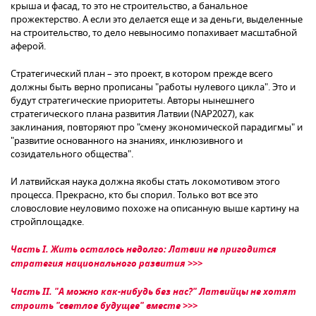
крыша и фасад, то это не строительство, а банальное
прожектерство. А если это делается еще и за деньги, выделенные
на строительство, то дело невыносимо попахивает масштабной
аферой.
Стратегический план – это проект, в котором прежде всего
должны быть верно прописаны "работы нулевого цикла". Это и
будут стратегические приоритеты. Авторы нынешнего
стратегического плана развития Латвии (NAP2027), как
заклинания, повторяют про "смену экономической парадигмы" и
"развитие основанного на знаниях, инклюзивного и
созидательного общества".
И латвийская наука должна якобы стать локомотивом этого
процесса. Прекрасно, кто бы спорил. Только вот все это
словословие неуловимо похоже на описанную выше картину на
стройплощадке.
Часть I. Жить осталось недолго: Латвии не пригодится
стратегия национального развития >>>
Часть II. "А можно как-нибудь без нас?" Латвийцы не хотят
строить "светлое будущее" вместе >>>