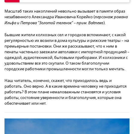
Масштаб таких накоплений невольно вызывает в памяти образ
незабвенного Александра Ивановича Корейко (
персонаж романа
Ильфа и Петрова "Золотой теленок" – прим. Baltnews
).
Бывшие жители колхозных сел и городков вспоминают, с какой
регулярностью их возили в дома культуры и рижские театры – на
премьерные постановки. Они же рассказывают, что к ним в
пенаты частенько заезжали автолавки с импортной продукцией –
одеждой, аудиотехникой, бытовыми приборами. И колхозники с
удовольствием все это скупали. О таком благополучии
городские работники промышленности могли только мечтать.
Наш читатель, конечно, скажет, что приходилось ведь и
работать. Оно верно. А в какие времена человеку не приходится
работать? В этом плане немаловажным становятся и условия
работы, состояние уверенности и благополучия, которые она
обеспечивает или нет.