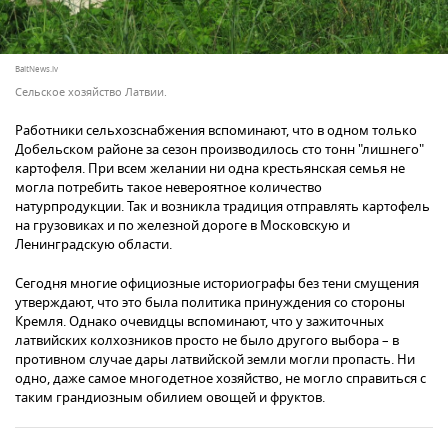
BaltNews.lv
Сельское хозяйство Латвии.
Работники сельхозснабжения вспоминают, что в одном только
Добельском районе за сезон производилось сто тонн "лишнего"
картофеля. При всем желании ни одна крестьянская семья не
могла потребить такое невероятное количество
натурпродукции. Так и возникла традиция отправлять картофель
на грузовиках и по железной дороге в Московскую и
Ленинградскую области.
Сегодня многие официозные историографы без тени смущения
утверждают, что это была политика принуждения со стороны
Кремля. Однако очевидцы вспоминают, что у зажиточных
латвийских колхозников просто не было другого выбора – в
противном случае дары латвийской земли могли пропасть. Ни
одно, даже самое многодетное хозяйство, не могло справиться с
таким грандиозным обилием овощей и фруктов.