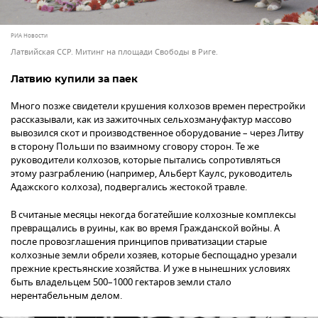
РИА Новости
Латвийская ССР. Митинг на площади Свободы в Риге.
Латвию купили за паек
Много позже свидетели крушения колхозов времен перестройки
рассказывали, как из зажиточных сельхозмануфактур массово
вывозился скот и производственное оборудование – через Литву
в сторону Польши по взаимному сговору сторон. Те же
руководители колхозов, которые пытались сопротивляться
этому разграблению (например, Альберт Каулс, руководитель
Адажского колхоза), подвергались жестокой травле.
В считаные месяцы некогда богатейшие колхозные комплексы
превращались в руины, как во время Гражданской войны. А
после провозглашения принципов приватизации старые
колхозные земли обрели хозяев, которые беспощадно урезали
прежние крестьянские хозяйства. И уже в нынешних условиях
быть владельцем 500–1000 гектаров земли стало
нерентабельным делом.