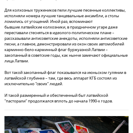
Для колхозных тружеников пели лучшие песенные коллективы,
исполняли номера лучшие танцевальные ансамбли, а столы
ломились от угощений. Иной раз, вспоминают
бывшие латвийские колхозники, в праздничном угаре даже
переставали стесняться в идеолого-политическом плане –
рассказывали антисоветские анекдоты, исполняли антисоветские
песни, а главное, демонстрировали из окон своих автомобилей
карминно-бело-карминный флаг буржуазной Латвии –
закопанный в советские годы, как нынче замечают официальные
лица Латвии.
Вот такой закопанный флаг показывался на июньском гулянии в
латвийской глубинке – там, где весь аппарат КГБ состоял из
исключительно "своих" людей.
И такой размеренный и обеспеченный быт латвийской
"пасторали" продолжался вплоть до начала 1990-х годов.