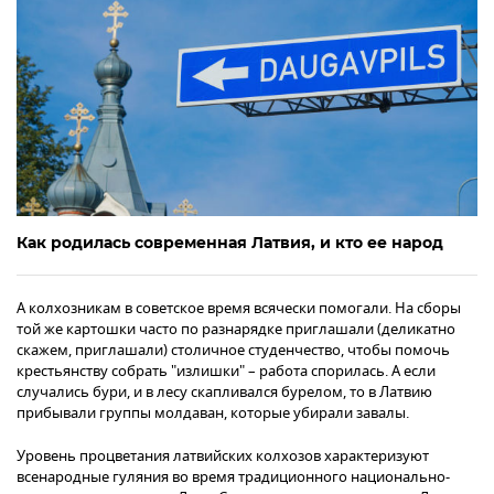
Как родилась современная Латвия, и кто ее народ
А колхозникам в советское время всячески помогали. На сборы
той же картошки часто по разнарядке приглашали (деликатно
скажем, приглашали) столичное студенчество, чтобы помочь
крестьянству собрать "излишки" – работа спорилась. А если
случались бури, и в лесу скапливался бурелом, то в Латвию
прибывали группы молдаван, которые убирали завалы.
Уровень процветания латвийских колхозов характеризуют
всенародные гуляния во время традиционного национально-