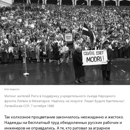
РИА Новости
Митинг жителей Риги в поддержку учредительного съезда Народного
фронта Латвии в Межапарке. Надпись на лозунге: Люди! Будьте бдительны!.
Латвийская ССР, 7 октября 1988
Так колхозное процветание закончилось неожиданно и жестоко.
Надежды на бесплатный труд обездоленных русских рабочих и
инженеров не оправдались. А те, кто ратовал за аграрное