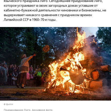
языческого праздника Лиго. Сегодняшнее празднование Лиго,
которое устраивают в своих загородных домах уставшие от
кабинетно-бумажной деятельности чиновники и бизнесмены, не
выдерживает никакого сравнения с праздником времен
Латвийской ССР в 1960–70-е годы.
© Sputnik
Празднование Лиго. Архивное фото