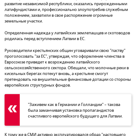
развитие независимой республики, оказались прирожденными
латифундистами и, профессионально злоупотребив служебным
положением, захватили в свое распоряжение огромные
земельные участки.
Определенная надежда у латвийских землепашцев и скотоводов
родилась перед вступлением Латвии в ЕС.
Руководители крестьянских общин уговаривали свою "паству"
проголосовать "за ЕС", утверждая, что оформление членства в
Евросоюзе приведет к возрождению латвийского
сельскохозяйственного сектора. Обещали, что молочные реки в
кисельных берегах потекут вновь, а крестьяне смогут
претендовать на внушительные финансовые дотации со стороны
европейских структурных фондов.
"Заживем как в Германии и Голландии" – такова
была заманчивая установка пропагандистов
счастливого европейского будущего для Латвии.
К тому же в СМИ активно эксплуатировался образ "настоящего