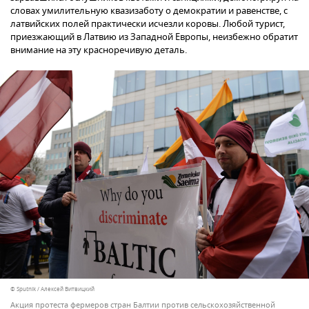
словах умилительную квазизаботу о демократии и равенстве, с
латвийских полей практически исчезли коровы. Любой турист,
приезжающий в Латвию из Западной Европы, неизбежно обратит
внимание на эту красноречивую деталь.
© Sputnik / Алексей Витвицкий
Акция протеста фермеров стран Балтии против сельскохозяйственной