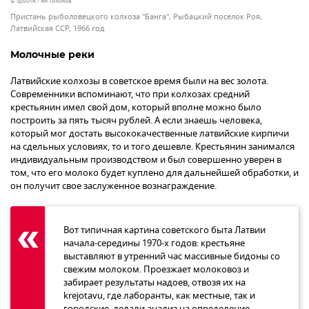
© Sputnik / Ян Тихонов
Пристань рыболовецкого колхоза "Банга", Рыбацкий поселок Роя,
Латвийская ССР, 1966 год
Молочные реки
Латвийские колхозы в советское время были на вес золота.
Современники вспоминают, что при колхозах средний
крестьянин имел свой дом, который вполне можно было
построить за пять тысяч рублей. А если знаешь человека,
который мог достать высококачественные латвийские кирпичи
на сдельных условиях, то и того дешевле. Крестьянин занимался
индивидуальным производством и был совершенно уверен в
том, что его молоко будет куплено для дальнейшей обработки, и
он получит свое заслуженное вознаграждение.
Вот типичная картина советского быта Латвии
начала-середины 1970-х годов: крестьяне
выставляют в утренний час массивные бидоны со
свежим молоком. Проезжает молоковоз и
забирает результаты надоев, отвозя их на
krejotavu, где лаборанты, как местные, так и
городские, делали анализ на определение