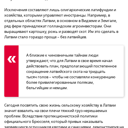
Исключения составляют лишь олигархические латифундии и
хозяйства, которыми управляют иностранцы. Например, в
отдельных областях Латвии, в основном в Видземе и Земгале,
ряд ферм принадлежат голландским агроинвесторам. Они
выращивают картошку, рожь и разводят скот. Им это сделать в
Латвии стало гораздо проще – без латвийцев.
А близкие к чиновничьим тайнам люди
утверждают, что для Латвии в свое время начал
действовать план, предполагающий постепенное
сокращение латвийского скота на тридцать
тысяч голов – чтобы не составляли конкуренцию
более привилегированным полякам,
бельгийцам и немцам.
Сегодня посвятить свою жизнь сельскому хозяйству в Латвии
значит взвалить на свои плечи тяжкий груз нерешаемых
проблем. Вследствие протекционистской политики
официального Брюсселя, который привык наказывать
зарвавшихся ослушников квотами и санкциями, демонстрируя на