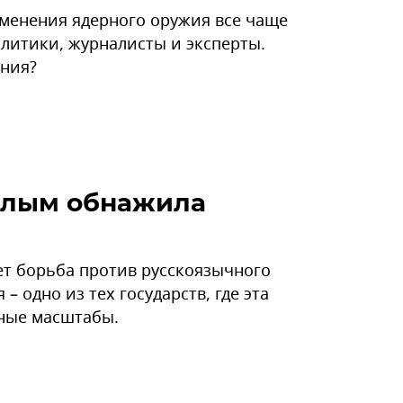
именения ядерного оружия все чаще
литики, журналисты и эксперты.
ения?
шлым обнажила
ет борьба против русскоязычного
– одно из тех государств, где эта
ные масштабы.