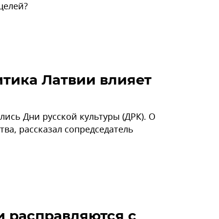
целей?
итика Латвии влияет
ись Дни русской культуры (ДРК). О
тва, рассказал сопредседатель
и расправляются с