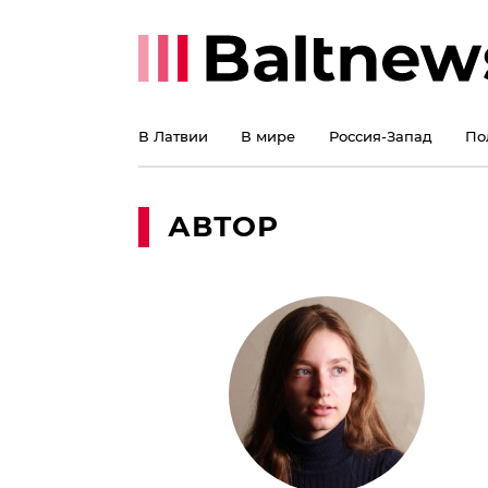
В Латвии
В мире
Россия-Запад
По
АВТОР